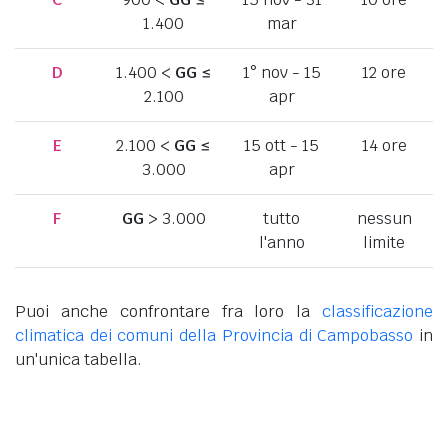
1.400
mar
D
1.400 <
GG
≤
1° nov - 15
12 ore
2.100
apr
E
2.100 <
GG
≤
15 ott - 15
14 ore
3.000
apr
F
GG
> 3.000
tutto
nessun
l'anno
limite
Puoi anche confrontare fra loro la
classificazione
climatica dei comuni della Provincia di Campobasso
in
un'unica tabella.