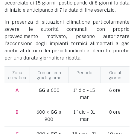
accorciato di 15 giorni, posticipando di 8 giorni la data
di inizio e anticipando di 7 la data di fine esercizio.
In presenza di situazioni climatiche particolarmente
severe, le autorità comunali, con proprio
provvedimento motivato, possono autorizzare
l’accensione degli impianti termici alimentati a gas
anche al di fuori dei periodi indicati al decreto, purché
per una durata giornaliera ridotta.
Zona
Comuni con
Periodo
Ore al
climatica
gradi-giorno
giorno
A
GG
≤ 600
1° dic - 15
6 ore
mar
B
600 <
GG
≤
1° dic - 31
8 ore
900
mar
C
900 <
GG
≤
15 nov - 31
10 ore