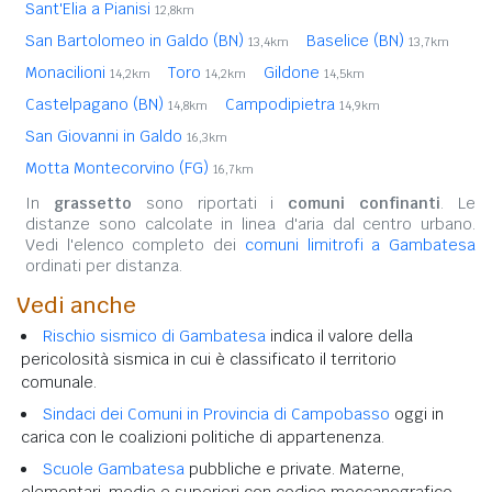
Sant'Elia a Pianisi
12,8km
San Bartolomeo in Galdo (BN)
Baselice (BN)
13,4km
13,7km
Monacilioni
Toro
Gildone
14,2km
14,2km
14,5km
Castelpagano (BN)
Campodipietra
14,8km
14,9km
San Giovanni in Galdo
16,3km
Motta Montecorvino (FG)
16,7km
In
grassetto
sono riportati i
comuni confinanti
. Le
distanze sono calcolate in linea d'aria dal centro urbano.
Vedi l'elenco completo dei
comuni limitrofi a Gambatesa
ordinati per distanza.
Vedi anche
Rischio sismico di Gambatesa
indica il valore della
pericolosità sismica in cui è classificato il territorio
comunale.
Sindaci dei Comuni in Provincia di Campobasso
oggi in
carica con le coalizioni politiche di appartenenza.
Scuole Gambatesa
pubbliche e private. Materne,
elementari, medie e superiori con codice meccanografico.