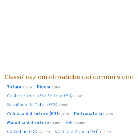
Classificazioni climatiche dei comuni vicini
Tufara
Riccia
4,1km
7,3km
Castelvetere in Val Fortore (BN)
7,8km
San Marco la Catola (FG)
7,9km
Celenza Valfortore (FG)
Pietracatella
8,0km
8,6km
Macchia Valfortore
Jelsi
9,6km
9,6km
Carlantino (FG)
Volturara Appula (FG)
10,9km
11,6km