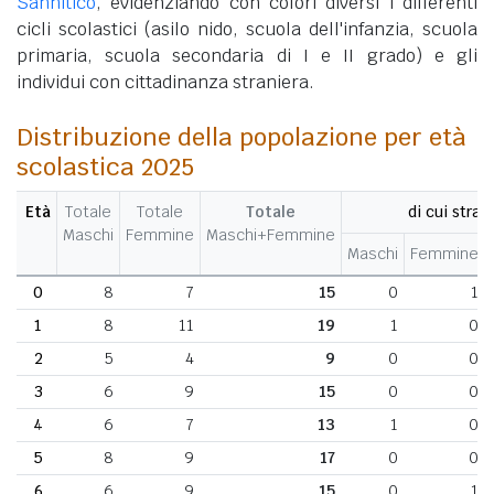
Sannitico
, evidenziando con colori diversi i differenti
cicli scolastici (asilo nido, scuola dell'infanzia, scuola
primaria, scuola secondaria di I e II grado) e gli
individui con cittadinanza straniera.
Distribuzione della popolazione per età
scolastica 2025
Età
Totale
Totale
Totale
di cui strani
Maschi
Femmine
Maschi+Femmine
Maschi
Femmine
0
8
7
15
0
1
1
8
11
19
1
0
2
5
4
9
0
0
3
6
9
15
0
0
4
6
7
13
1
0
5
8
9
17
0
0
6
6
9
15
0
1