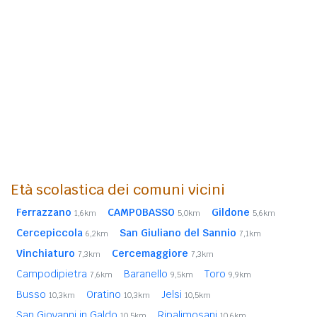
Età scolastica dei comuni vicini
Ferrazzano
CAMPOBASSO
Gildone
1,6km
5,0km
5,6km
Cercepiccola
San Giuliano del Sannio
6,2km
7,1km
Vinchiaturo
Cercemaggiore
7,3km
7,3km
Campodipietra
Baranello
Toro
7,6km
9,5km
9,9km
Busso
Oratino
Jelsi
10,3km
10,3km
10,5km
San Giovanni in Galdo
Ripalimosani
10,5km
10,6km