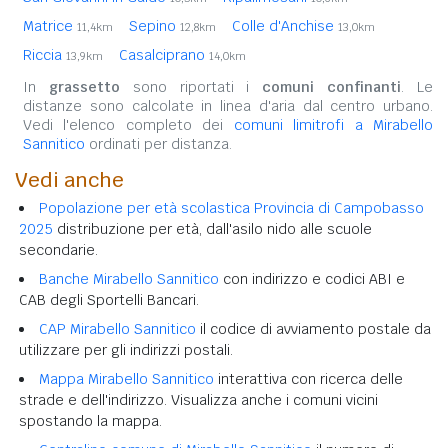
Matrice
Sepino
Colle d'Anchise
11,4km
12,8km
13,0km
Riccia
Casalciprano
13,9km
14,0km
In
grassetto
sono riportati i
comuni confinanti
. Le
distanze sono calcolate in linea d'aria dal centro urbano.
Vedi l'elenco completo dei
comuni limitrofi a Mirabello
Sannitico
ordinati per distanza.
Vedi anche
Popolazione per età scolastica Provincia di Campobasso
2025
distribuzione per età, dall'asilo nido alle scuole
secondarie.
Banche Mirabello Sannitico
con indirizzo e codici ABI e
CAB degli Sportelli Bancari.
CAP Mirabello Sannitico
il codice di avviamento postale da
utilizzare per gli indirizzi postali.
Mappa Mirabello Sannitico
interattiva con ricerca delle
strade e dell'indirizzo. Visualizza anche i comuni vicini
spostando la mappa.