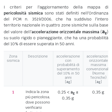
I criteri per l'aggiornamento della mappa di
pericolosità sismica
sono stati definiti nell'Ordinanza
del PCM n. 3519/2006, che ha suddiviso l'intero
territorio nazionale in quattro zone sismiche sulla base
a
del valore dell'
accelerazione orizzontale massima
(
)
g
su suolo rigido o pianeggiante, che ha una probabilità
del 10% di essere superata in 50 anni.
Zona
Descrizione
accelerazione
accelerazione
sismica
con
orizzontale
probabilità di
massima
superamento
convenzionale
del 10% in 50
(Norme
anni
Tecniche)
[
a
]
[
a
]
g
g
1
Indica la zona
0,25 <
a
≤
0,35 g
g
più pericolosa,
0,35 g
dove possono
verificarsi