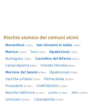
Rischio sismico dei comuni vicini
Monacilioni
San Giovanni in Galdo
4,2km
4,9km
Matrice
Toro
Ripabottoni
5,1km
6,6km
7,2km
Montagano
Castellino del Biferno
7,8km
8,3km
Campodipietra
Petrella Tifernina
8,5km
8,9km
Morrone del Sannio
Ripalimosani
8,9km
9,0km
Sant'Elia a Pianisi
Pietracatella
9,1km
10,5km
Provvidenti
CAMPOBASSO
10,7km
11,5km
Macchia Valfortore
Lucito
Jelsi
12,7km
12,9km
13,0km
Limosano
Casacalenda
13,0km
13,4km