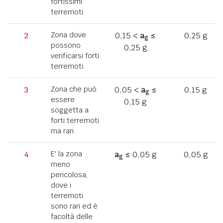
fortissimi
terremoti.
2
Zona dove
0,15 <
a
≤
0,25 g
g
possono
0,25 g
verificarsi forti
terremoti.
3
Zona che può
0,05 <
a
≤
0,15 g
g
essere
0,15 g
soggetta a
forti terremoti
ma rari.
4
E' la zona
a
≤ 0,05 g
0,05 g
g
meno
pericolosa,
dove i
terremoti
sono rari ed è
facoltà delle