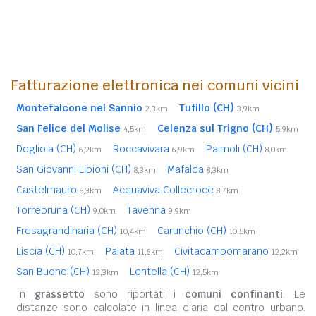
Fatturazione elettronica nei comuni vicini
Montefalcone nel Sannio
Tufillo (CH)
2,3km
3,9km
San Felice del Molise
Celenza sul Trigno (CH)
4,5km
5,9km
Dogliola (CH)
Roccavivara
Palmoli (CH)
6,2km
6,9km
8,0km
San Giovanni Lipioni (CH)
Mafalda
8,3km
8,3km
Castelmauro
Acquaviva Collecroce
8,3km
8,7km
Torrebruna (CH)
Tavenna
9,0km
9,9km
Fresagrandinaria (CH)
Carunchio (CH)
10,4km
10,5km
Liscia (CH)
Palata
Civitacampomarano
10,7km
11,6km
12,2km
San Buono (CH)
Lentella (CH)
12,3km
12,5km
In
grassetto
sono riportati i
comuni confinanti
. Le
distanze sono calcolate in linea d'aria dal centro urbano.