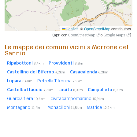
Leaflet
|
©
OpenStreetMap
contributors
(apri con
OpenStreetMap
o
Google Maps
)
Le mappe dei comuni vicini a Morrone del
Sannio
Ripabottoni
Provvidenti
3,4km
3,8km
Castellino del Biferno
Casacalenda
4,2km
6,2km
Lupara
Petrella Tifernina
6,6km
7,3km
Castelbottaccio
Lucito
Campolieto
7,5km
8,0km
8,9km
Guardialfiera
Civitacampomarano
10,4km
10,9km
Montagano
Monacilioni
Matrice
11,4km
11,5km
12,3km
Bonefro
Sant'Elia a Pianisi
Limosano
12,8km
12,9km
13,6km
San Giovanni in Galdo
Montorio nei Frentani
13,7km
13,8km
Castelmauro
14,2km