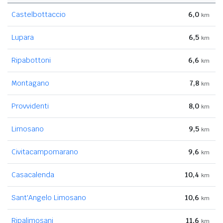
Castelbottaccio
6,0
km
Lupara
6,5
km
Ripabottoni
6,6
km
Montagano
7,8
km
Provvidenti
8,0
km
Limosano
9,5
km
Civitacampomarano
9,6
km
Casacalenda
10,4
km
Sant'Angelo Limosano
10,6
km
Ripalimosani
11,6
km