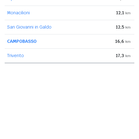
Monacilioni
12,1
km
San Giovanni in Galdo
12,5
km
CAMPOBASSO
16,6
km
Trivento
17,3
km