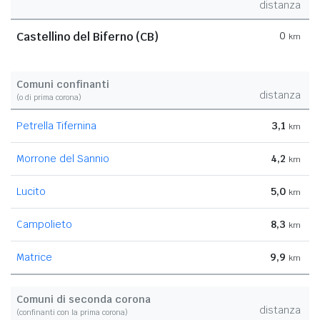
distanza
Castellino del Biferno (CB)
0
km
Comuni confinanti
distanza
(o di prima corona)
Petrella Tifernina
3,1
km
Morrone del Sannio
4,2
km
Lucito
5,0
km
Campolieto
8,3
km
Matrice
9,9
km
Comuni di seconda corona
distanza
(confinanti con la prima corona)