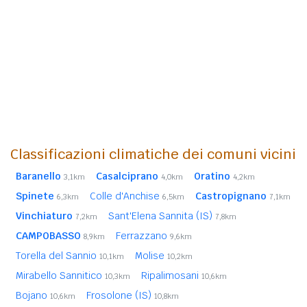
Classificazioni climatiche dei comuni vicini
Baranello
Casalciprano
Oratino
3,1km
4,0km
4,2km
Spinete
Colle d'Anchise
Castropignano
6,3km
6,5km
7,1km
Vinchiaturo
Sant'Elena Sannita (IS)
7,2km
7,8km
CAMPOBASSO
Ferrazzano
8,9km
9,6km
Torella del Sannio
Molise
10,1km
10,2km
Mirabello Sannitico
Ripalimosani
10,3km
10,6km
Bojano
Frosolone (IS)
10,6km
10,8km