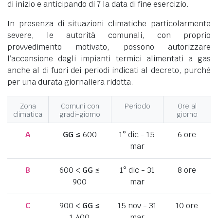
di inizio e anticipando di 7 la data di fine esercizio.
In presenza di situazioni climatiche particolarmente
severe, le autorità comunali, con proprio
provvedimento motivato, possono autorizzare
l’accensione degli impianti termici alimentati a gas
anche al di fuori dei periodi indicati al decreto, purché
per una durata giornaliera ridotta.
Zona
Comuni con
Periodo
Ore al
climatica
gradi-giorno
giorno
A
GG
≤ 600
1° dic - 15
6 ore
mar
B
600 <
GG
≤
1° dic - 31
8 ore
900
mar
C
900 <
GG
≤
15 nov - 31
10 ore
1.400
mar