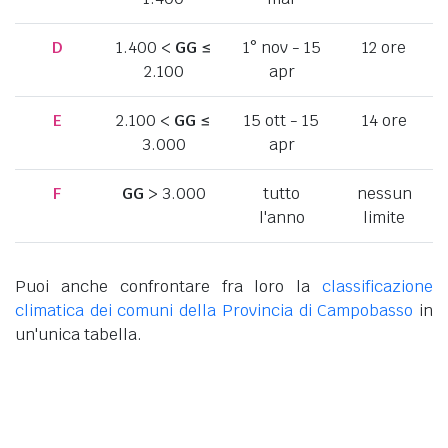
D
1.400 <
GG
≤
1° nov - 15
12 ore
2.100
apr
E
2.100 <
GG
≤
15 ott - 15
14 ore
3.000
apr
F
GG
> 3.000
tutto
nessun
l'anno
limite
Puoi anche confrontare fra loro la
classificazione
climatica dei comuni della Provincia di Campobasso
in
un'unica tabella.