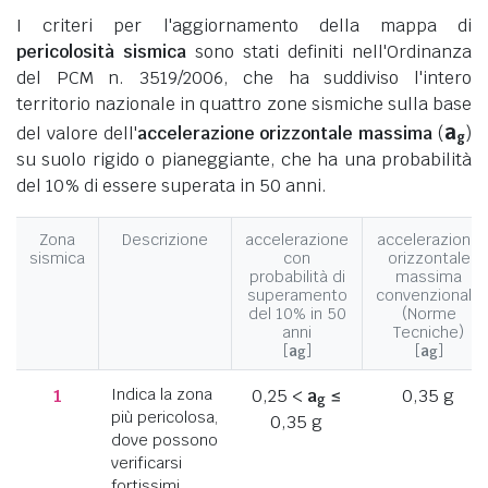
I criteri per l'aggiornamento della mappa di
pericolosità sismica
sono stati definiti nell'Ordinanza
del PCM n. 3519/2006, che ha suddiviso l'intero
territorio nazionale in quattro zone sismiche sulla base
a
del valore dell'
accelerazione orizzontale massima
(
)
g
su suolo rigido o pianeggiante, che ha una probabilità
del 10% di essere superata in 50 anni.
Zona
Descrizione
accelerazione
accelerazione
sismica
con
orizzontale
probabilità di
massima
superamento
convenzionale
del 10% in 50
(Norme
anni
Tecniche)
[
a
]
[
a
]
g
g
1
Indica la zona
0,25 <
a
≤
0,35 g
g
più pericolosa,
0,35 g
dove possono
verificarsi
fortissimi