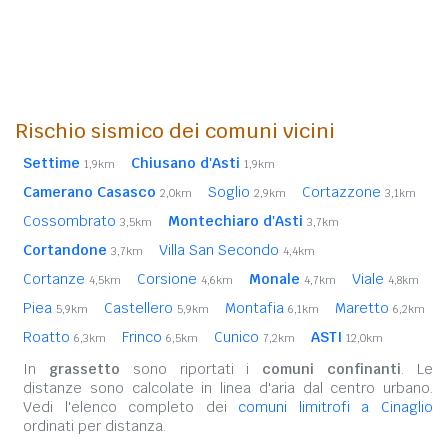
Rischio sismico dei comuni vicini
Settime
Chiusano d'Asti
1,9km
1,9km
Camerano Casasco
Soglio
Cortazzone
2,0km
2,9km
3,1km
Cossombrato
Montechiaro d'Asti
3,5km
3,7km
Cortandone
Villa San Secondo
3,7km
4,4km
Cortanze
Corsione
Monale
Viale
4,5km
4,6km
4,7km
4,8km
Piea
Castellero
Montafia
Maretto
5,9km
5,9km
6,1km
6,2km
Roatto
Frinco
Cunico
ASTI
6,3km
6,5km
7,2km
12,0km
In
grassetto
sono riportati i
comuni confinanti
. Le
distanze sono calcolate in linea d'aria dal centro urbano.
Vedi l'elenco completo dei
comuni limitrofi a Cinaglio
ordinati per distanza.