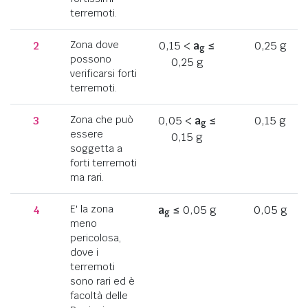
terremoti.
2
Zona dove
0,15 <
a
≤
0,25 g
g
possono
0,25 g
verificarsi forti
terremoti.
3
Zona che può
0,05 <
a
≤
0,15 g
g
essere
0,15 g
soggetta a
forti terremoti
ma rari.
4
E' la zona
a
≤ 0,05 g
0,05 g
g
meno
pericolosa,
dove i
terremoti
sono rari ed è
facoltà delle