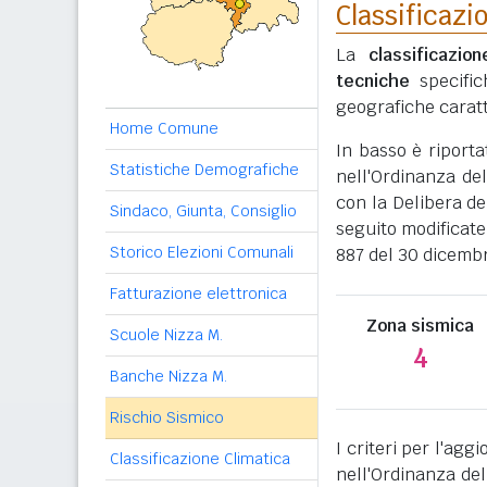
Classificazi
La
classificazio
tecniche
specific
geografiche caratt
Home Comune
In basso è riporta
Statistiche Demografiche
nell'Ordinanza del
con la Delibera de
Sindaco, Giunta, Consiglio
seguito modificate
Storico Elezioni Comunali
887 del 30 dicemb
Fatturazione elettronica
Zona sismica
Scuole Nizza M.
4
Banche Nizza M.
Rischio Sismico
I criteri per l'ag
Classificazione Climatica
nell'Ordinanza del