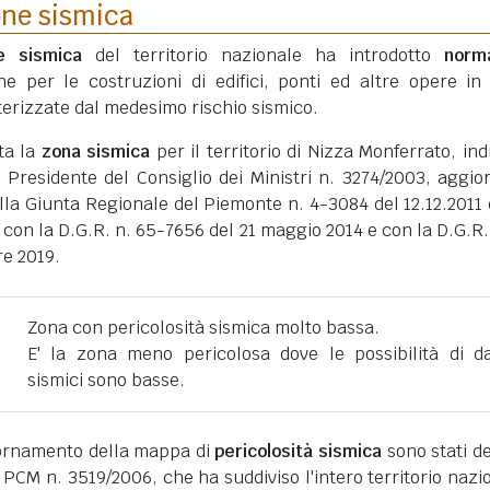
one sismica
ne sismica
del territorio nazionale ha introdotto
norm
he per le costruzioni di edifici, ponti ed altre opere in
erizzate dal medesimo rischio sismico.
ta la
zona sismica
per il territorio di Nizza Monferrato, ind
 Presidente del Consiglio dei Ministri n. 3274/2003, aggio
lla Giunta Regionale del Piemonte n. 4-3084 del 12.12.2011 
 con la D.G.R. n. 65-7656 del 21 maggio 2014 e con la D.G.R.
re 2019.
Zona con pericolosità sismica molto bassa.
E' la zona meno pericolosa dove le possibilità di d
sismici sono basse.
giornamento della mappa di
pericolosità sismica
sono stati def
 PCM n. 3519/2006, che ha suddiviso l'intero territorio nazi