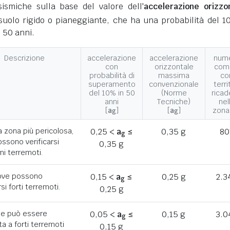
ismiche sulla base del valore dell'
accelerazione orizzo
suolo rigido o pianeggiante, che ha una probabilità del 1
 50 anni.
Descrizione
accelerazione
accelerazione
num
con
orizzontale
com
probabilità di
massima
co
superamento
convenzionale
terri
del 10% in 50
(Norme
ricad
anni
Tecniche)
nel
[
a
]
[
a
]
zona
g
g
a zona più pericolosa,
0,25 <
a
≤
0,35 g
80
g
ssono verificarsi
0,35 g
mi terremoti.
ove possono
0,15 <
a
≤
0,25 g
2.3
g
rsi forti terremoti.
0,25 g
he può essere
0,05 <
a
≤
0,15 g
3.0
g
a a forti terremoti
0,15 g