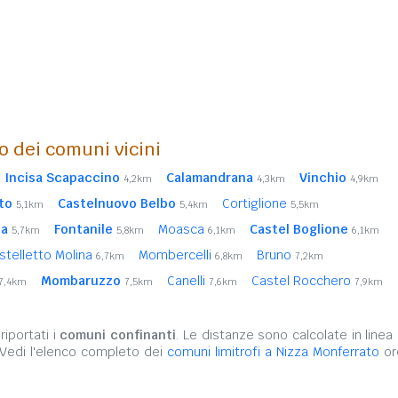
o dei comuni vicini
Incisa Scapaccino
Calamandrana
Vinchio
4,2km
4,3km
4,9km
to
Castelnuovo Belbo
Cortiglione
5,1km
5,4km
5,5km
ea
Fontanile
Moasca
Castel Boglione
5,7km
5,8km
6,1km
6,1km
stelletto Molina
Mombercelli
Bruno
6,7km
6,8km
7,2km
Mombaruzzo
Canelli
Castel Rocchero
7,4km
7,5km
7,6km
7,9km
iportati i
comuni confinanti
. Le distanze sono calcolate in linea 
 Vedi l'elenco completo dei
comuni limitrofi a Nizza Monferrato
ord