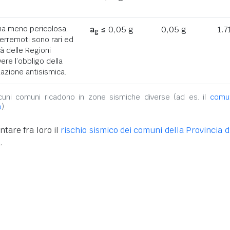
ona meno pericolosa,
a
≤ 0,05 g
0,05 g
1.7
g
terremoti sono rari ed
tà delle Regioni
ere l’obbligo della
azione antisismica.
alcuni comuni ricadono in zone sismiche diverse (ad es. il
comu
o
).
tare fra loro il
rischio sismico dei comuni della Provincia di
.