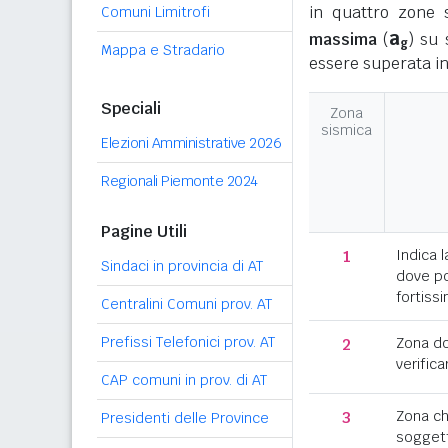
in quattro zone s
Comuni Limitrofi
a
massima
(
) su 
g
Mappa e Stradario
essere superata in
Speciali
Zona
sismica
Elezioni Amministrative 2026
Regionali Piemonte 2024
Pagine Utili
1
Indica l
Sindaci in provincia di AT
dove po
fortissi
Centralini Comuni prov. AT
Prefissi Telefonici prov. AT
2
Zona d
verifica
CAP comuni in prov. di AT
3
Zona c
Presidenti delle Province
soggett