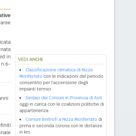
ative
 aree
icata
rnata
ed in
VEDI ANCHE
 n.6-
Classificazione climatica di Nizza
Monferrato
con le indicazioni del periodo
consentito per l'accensione degli
impianti termici.
anni
Sindaci dei Comuni in Provincia di Asti
oggi in carica con le coalizioni politiche di
appartenenza.
Comuni limitrofi a Nizza Monferrato
di
initi
prima e seconda corona con le distanze
onale
in km.