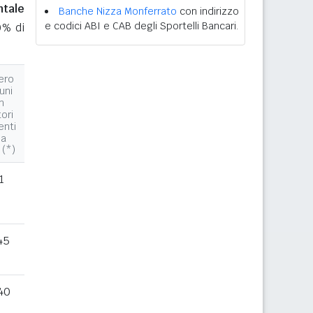
ntale
Banche Nizza Monferrato
con indirizzo
e codici ABI e CAB degli Sportelli Bancari.
0% di
ero
uni
n
tori
enti
la
 (*)
1
45
40