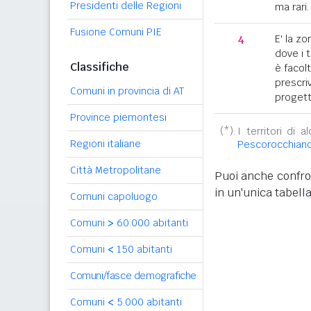
Presidenti delle Regioni
ma rari.
Fusione Comuni PIE
4
E' la z
dove i 
Classifiche
è facol
prescriv
Comuni in provincia di AT
progett
Province piemontesi
(*):
I territori di 
Regioni italiane
Pescorocchian
Città Metropolitane
Puoi anche confron
in un'unica tabella
Comuni capoluogo
Comuni
>
60.000 abitanti
Comuni
<
150 abitanti
Comuni/fasce demografiche
Comuni
<
5.000 abitanti