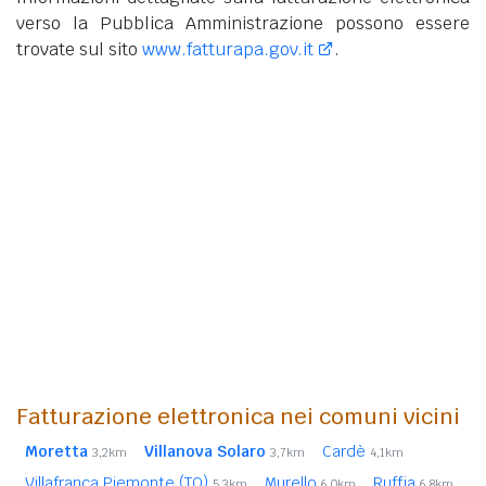
verso la Pubblica Amministrazione possono essere
trovate sul sito
www.fatturapa.gov.it
.
Fatturazione elettronica nei comuni vicini
Moretta
Villanova Solaro
Cardè
3,2km
3,7km
4,1km
Villafranca Piemonte (TO)
Murello
Ruffia
5,3km
6,0km
6,8km