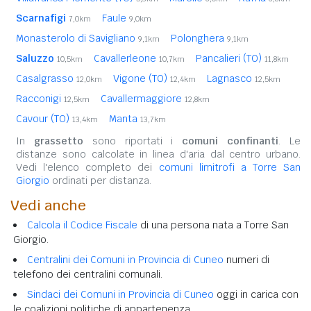
Scarnafigi
Faule
7,0km
9,0km
Monasterolo di Savigliano
Polonghera
9,1km
9,1km
Saluzzo
Cavallerleone
Pancalieri (TO)
10,5km
10,7km
11,8km
Casalgrasso
Vigone (TO)
Lagnasco
12,0km
12,4km
12,5km
Racconigi
Cavallermaggiore
12,5km
12,8km
Cavour (TO)
Manta
13,4km
13,7km
In
grassetto
sono riportati i
comuni confinanti
. Le
distanze sono calcolate in linea d'aria dal centro urbano.
Vedi l'elenco completo dei
comuni limitrofi a Torre San
Giorgio
ordinati per distanza.
Vedi anche
Calcola il Codice Fiscale
di una persona nata a Torre San
Giorgio.
Centralini dei Comuni in Provincia di Cuneo
numeri di
telefono dei centralini comunali.
Sindaci dei Comuni in Provincia di Cuneo
oggi in carica con
le coalizioni politiche di appartenenza.