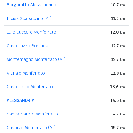
Borgoratto Alessandrino
10,7
km
Incisa Scapaccino (AT)
11,2
km
Lu e Cuccaro Monferrato
12,0
km
Castellazzo Bormida
12,7
km
Montemagno Monferrato (AT)
12,7
km
Vignale Monferrato
12,8
km
Castelletto Monferrato
13,6
km
ALESSANDRIA
14,5
km
San Salvatore Monferrato
14,7
km
Casorzo Monferrato (AT)
15,7
km