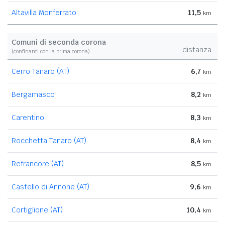
Altavilla Monferrato
11,5
km
Comuni di seconda corona
distanza
(confinanti con la prima corona)
Cerro Tanaro (AT)
6,7
km
Bergamasco
8,2
km
Carentino
8,3
km
Rocchetta Tanaro (AT)
8,4
km
Refrancore (AT)
8,5
km
Castello di Annone (AT)
9,6
km
Cortiglione (AT)
10,4
km