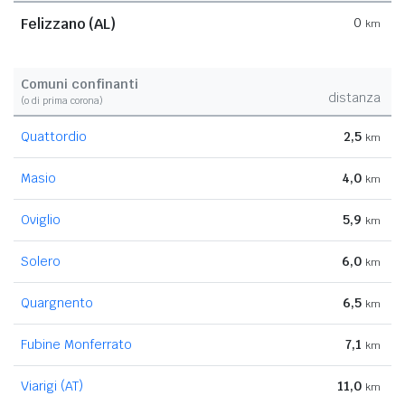
Felizzano (AL)
0
km
Comuni confinanti
distanza
(o di prima corona)
Quattordio
2,5
km
Masio
4,0
km
Oviglio
5,9
km
Solero
6,0
km
Quargnento
6,5
km
Fubine Monferrato
7,1
km
Viarigi (AT)
11,0
km