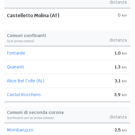
distanza
Castelletto Molina (AT)
0
km
Comuni confinanti
distanza
(o di prima corona)
Fontanile
1,0
km
Quaranti
1,3
km
Alice Bel Colle (AL)
3,1
km
Castel Rocchero
3,9
km
Comuni di seconda corona
distanza
(confinanti con la prima corona)
Mombaruzzo
2,5
km