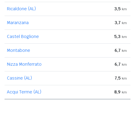
Ricaldone (AL)
3,5
km
Maranzana
3,7
km
Castel Boglione
5,3
km
Montabone
6,7
km
Nizza Monferrato
6,7
km
Cassine (AL)
7,5
km
Acqui Terme (AL)
8,9
km