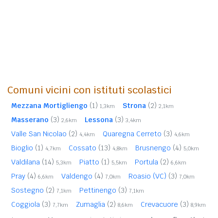
Comuni vicini con istituti scolastici
Mezzana Mortigliengo
(1)
Strona
(2)
1,3km
2,1km
Masserano
(3)
Lessona
(3)
2,6km
3,4km
Valle San Nicolao
(2)
Quaregna Cerreto
(3)
4,4km
4,6km
Bioglio
(1)
Cossato
(13)
Brusnengo
(4)
4,7km
4,8km
5,0km
Valdilana
(14)
Piatto
(1)
Portula
(2)
5,3km
5,5km
6,6km
Pray
(4)
Valdengo
(4)
Roasio (VC)
(3)
6,6km
7,0km
7,0km
Sostegno
(2)
Pettinengo
(3)
7,1km
7,1km
Coggiola
(3)
Zumaglia
(2)
Crevacuore
(3)
7,7km
8,6km
8,9km