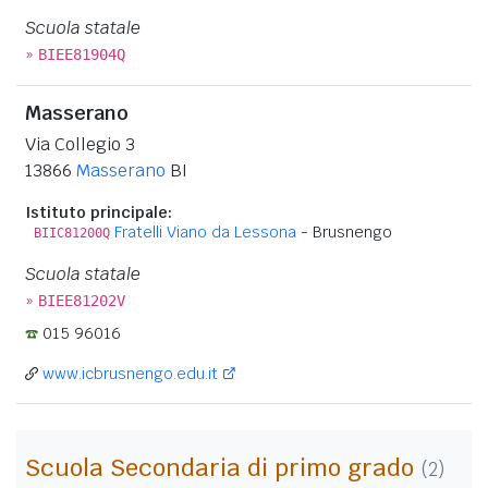
Scuola statale
»
BIEE81904Q
Masserano
Via Collegio 3
13866
Masserano
BI
Istituto principale:
Fratelli Viano da Lessona
- Brusnengo
BIIC81200Q
Scuola statale
»
BIEE81202V
015 96016
www.icbrusnengo.edu.it
Scuola Secondaria di primo grado
(2)