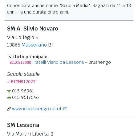
Conosciuta anche come "Scuola Media". Ragazzi da 11 a 13
anni. Ha una durata di tre anni.
SM A. Silvio Novaro
Via Collegio 5
13866
Masserano
BI
Istituto principale:
Fratelli Viano da Lessona
- Brusnengo
BIIC81200Q
Scuola statale
»
BIMM81202T
015 96961
015 9517546
www.icbrusnengo.edu.it
SM Lessona
Via Martiri Liberta' 2