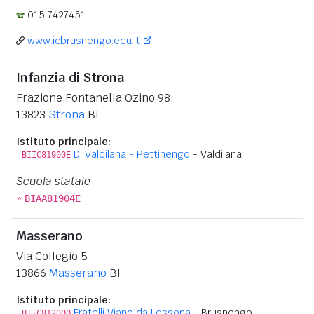
015 7427451
www.icbrusnengo.edu.it
Infanzia di Strona
Frazione Fontanella Ozino 98
13823
Strona
BI
Istituto principale:
Di Valdilana - Pettinengo
- Valdilana
BIIC81900E
Scuola statale
»
BIAA81904E
Masserano
Via Collegio 5
13866
Masserano
BI
Istituto principale:
Fratelli Viano da Lessona
- Brusnengo
BIIC81200Q