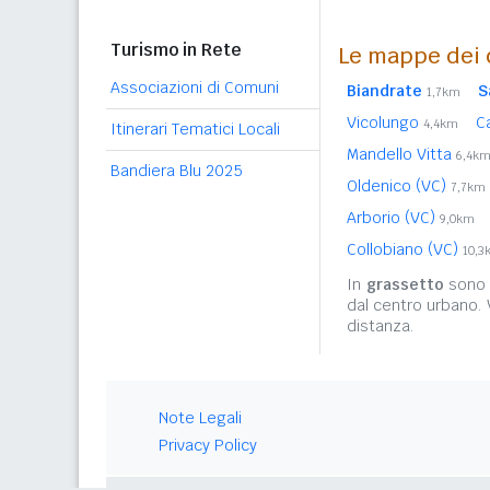
Turismo in Rete
Le mappe dei 
Associazioni di Comuni
Biandrate
S
1,7km
Vicolungo
C
4,4km
Itinerari Tematici Locali
Mandello Vitta
6,4k
Bandiera Blu 2025
Oldenico (VC)
7,7km
Arborio (VC)
9,0km
Collobiano (VC)
10,3
In
grassetto
sono r
dal centro urbano.
distanza.
Note Legali
Privacy Policy