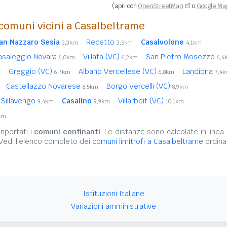
(apri con
OpenStreetMap
o
Google Ma
comuni vicini a Casalbeltrame
an Nazzaro Sesia
Recetto
Casalvolone
3,3km
3,5km
4,1km
asaleggio Novara
Villata (VC)
San Pietro Mosezzo
6,0km
6,2km
6,4
Greggio (VC)
Albano Vercellese (VC)
Landiona
m
6,7km
6,8km
7,4
Castellazzo Novarese
Borgo Vercelli (VC)
8,5km
8,9km
Sillavengo
Casalino
Villarboit (VC)
9,4km
9,9km
10,1km
km
iportati i
comuni confinanti
. Le distanze sono calcolate in linea 
 Vedi l'elenco completo dei
comuni limitrofi a Casalbeltrame
ordina
Istituzioni Italiane
Variazioni amministrative