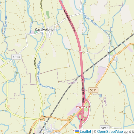
Leaflet
|
©
OpenStreetMap
contri