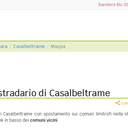
Bandiera Blu 2
vara
Casalbeltrame
Mappa
tradario di Casalbeltrame
Cond
di Casalbeltrame con spostamento sui comuni limitrofi nella s
ink in basso dei
comuni vicini
.