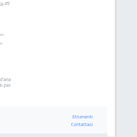
ps
)
km
km
d'aria
ti per
Strumenti
Contattaci