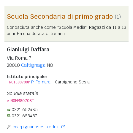
Scuola Secondaria di primo grado
(1)
Conosciuta anche come "Scuola Media". Ragazzi da 11 a 13
anni. Ha una durata di tre anni.
Gianluigi Daffara
Via Roma 7
28010
Caltignaga
NO
Istituto principale:
P. Fornara
- Carpignano Sesia
NOIC80700P
Scuola statale
»
NOMM80703T
0321 652485
0321 653457
iccarpignanosesia.edu.it