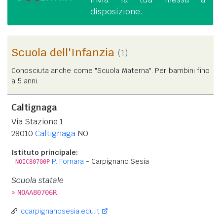
disposizione.
Scuola dell'Infanzia
(1)
Conosciuta anche come "Scuola Materna". Per bambini fino
a 5 anni.
Caltignaga
Via Stazione 1
28010
Caltignaga
NO
Istituto principale:
P. Fornara
- Carpignano Sesia
NOIC80700P
Scuola statale
»
NOAA80706R
iccarpignanosesia.edu.it