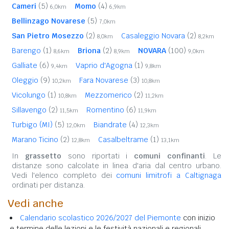
Cameri
(5)
Momo
(4)
6,0km
6,9km
Bellinzago Novarese
(5)
7,0km
San Pietro Mosezzo
(2)
Casaleggio Novara
(2)
8,0km
8,2km
Barengo
(1)
Briona
(2)
NOVARA
(100)
8,6km
8,9km
9,0km
Galliate
(6)
Vaprio d'Agogna
(1)
9,4km
9,8km
Oleggio
(9)
Fara Novarese
(3)
10,2km
10,8km
Vicolungo
(1)
Mezzomerico
(2)
10,8km
11,2km
Sillavengo
(2)
Romentino
(6)
11,5km
11,9km
Turbigo (MI)
(5)
Biandrate
(4)
12,0km
12,3km
Marano Ticino
(2)
Casalbeltrame
(1)
12,8km
13,1km
In
grassetto
sono riportati i
comuni confinanti
. Le
distanze sono calcolate in linea d'aria dal centro urbano.
Vedi l'elenco completo dei
comuni limitrofi a Caltignaga
ordinati per distanza.
Vedi anche
Calendario scolastico 2026/2027 del Piemonte
con inizio
e termine delle lezioni e le festività nazionali e regionali.