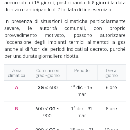
accorciato di 15 giorni, posticipando di 8 giorni la data
di inizio e anticipando di 7 la data di fine esercizio.
In presenza di situazioni climatiche particolarmente
severe, le autorità comunali, con proprio
provvedimento motivato, possono autorizzare
l’accensione degli impianti termici alimentati a gas
anche al di fuori dei periodi indicati al decreto, purché
per una durata giornaliera ridotta.
Zona
Comuni con
Periodo
Ore al
climatica
gradi-giorno
giorno
A
GG
≤ 600
1° dic - 15
6 ore
mar
B
600 <
GG
≤
1° dic - 31
8 ore
900
mar
C
900 <
GG
≤
15 nov - 31
10 ore