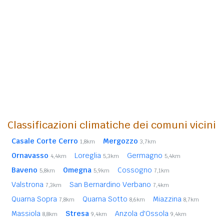
Classificazioni climatiche dei comuni vicini
Casale Corte Cerro
Mergozzo
1,8km
3,7km
Ornavasso
Loreglia
Germagno
4,4km
5,3km
5,4km
Baveno
Omegna
Cossogno
5,8km
5,9km
7,1km
Valstrona
San Bernardino Verbano
7,3km
7,4km
Quarna Sopra
Quarna Sotto
Miazzina
7,8km
8,6km
8,7km
Massiola
Stresa
Anzola d'Ossola
8,8km
9,4km
9,4km