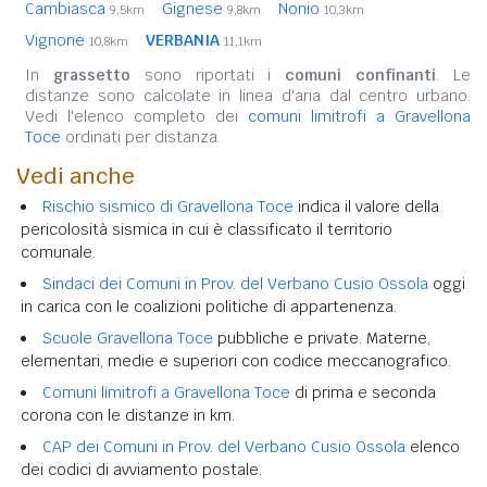
Cambiasca
Gignese
Nonio
9,5km
9,8km
10,3km
Vignone
VERBANIA
10,8km
11,1km
In
grassetto
sono riportati i
comuni confinanti
. Le
distanze sono calcolate in linea d'aria dal centro urbano.
Vedi l'elenco completo dei
comuni limitrofi a Gravellona
Toce
ordinati per distanza.
Vedi anche
Rischio sismico di Gravellona Toce
indica il valore della
pericolosità sismica in cui è classificato il territorio
comunale.
Sindaci dei Comuni in Prov. del Verbano Cusio Ossola
oggi
in carica con le coalizioni politiche di appartenenza.
Scuole Gravellona Toce
pubbliche e private. Materne,
elementari, medie e superiori con codice meccanografico.
Comuni limitrofi a Gravellona Toce
di prima e seconda
corona con le distanze in km.
CAP dei Comuni in Prov. del Verbano Cusio Ossola
elenco
dei codici di avviamento postale.