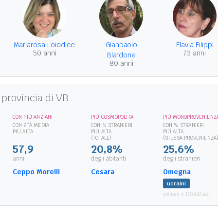
Mariarosa Loiodice
Gianpaolo
Flavia Filippi
50 anni
73 anni
Blardone
80 anni
 provincia di VB
CON PIÙ ANZIANI
PIÙ COSMOPOLITA
PIÙ MONOPROVENIENZ
CON ETÀ MEDIA
CON % STRANIERI
CON % STRANIERI
PIÙ ALTA
PIÙ ALTA
PIÙ ALTA
(TOTALE)
(STESSA PROVENIENZA
57,9
20,8%
25,6%
anni
degli abitanti
degli stranieri
Ceppo Morelli
Cesara
Omegna
ucraini
comuni > 10.000 ab.