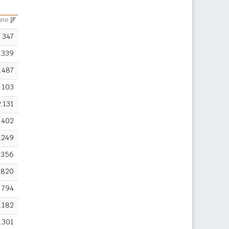
ione
347
.339
.487
103
2.131
402
.249
356
820
794
.182
.301