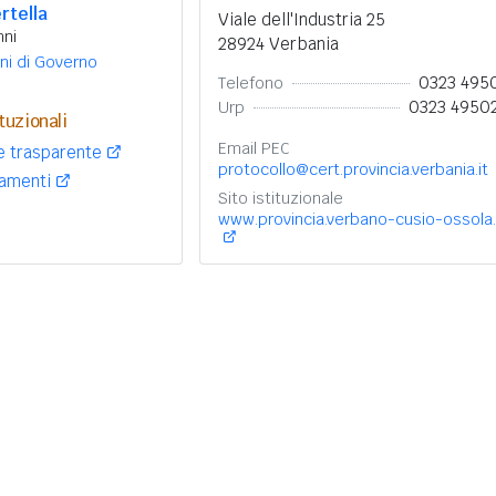
rtella
Viale dell'Industria 25
nni
28924 Verbania
ni di Governo
0323 495
Telefono
0323 4950
Urp
tuzionali
Email PEC
e trasparente
protocollo@cert.provincia.verbania.it
lamenti
Sito istituzionale
www.provincia.verbano-cusio-ossola.