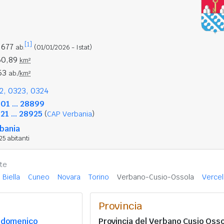
[1]
.677
ab.
(01/01/2026 - Istat)
60,89
km²
53
ab./
km²
2, 0323, 0324
01 ... 28899
21 ... 28925
(
CAP Verbania
)
bania
25 abitanti
te
Biella
Cuneo
Novara
Torino
Verbano-Cusio-Ossola
Vercell
Provincia
ndomenico
Provincia del Verbano Cusio Osso