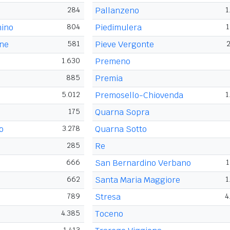
284
Pallanzeno
1
nino
804
Piedimulera
1
one
581
Pieve Vergonte
2
1.630
Premeno
885
Premia
5.012
Premosello-Chiovenda
1
175
Quarna Sopra
o
3.278
Quarna Sotto
285
Re
666
San Bernardino Verbano
1
662
Santa Maria Maggiore
1
789
Stresa
4
4.385
Toceno