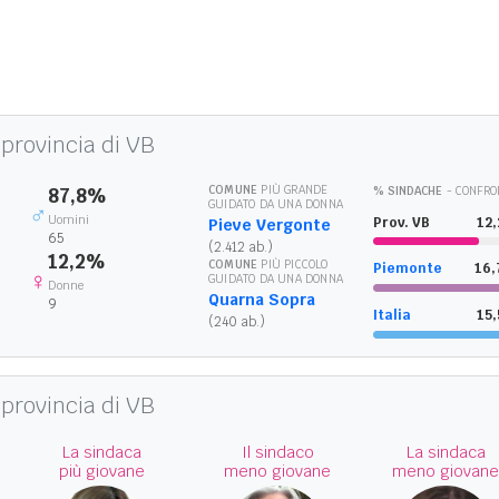
 provincia di VB
COMUNE
PIÙ GRANDE
87,8%
% SINDACHE
- CONFRO
GUIDATO DA UNA DONNA
♂
Uomini
Prov. VB
12
Pieve Vergonte
65
(2.412 ab.)
12,2%
COMUNE
PIÙ PICCOLO
Piemonte
16
♀
GUIDATO DA UNA DONNA
Donne
Quarna Sopra
9
Italia
15
(240 ab.)
 provincia di VB
La sindaca
Il sindaco
La sindaca
più giovane
meno giovane
meno giovan