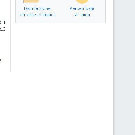
Distribuzione
Percentuale
per età scolastica
stranieri
011
213
it