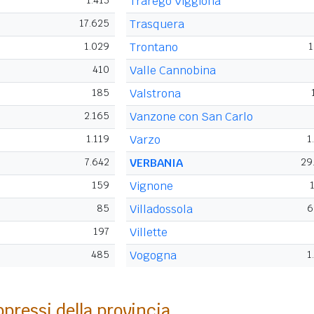
1.413
Trarego Viggiona
17.625
Trasquera
1.029
Trontano
1
410
Valle Cannobina
185
Valstrona
2.165
Vanzone con San Carlo
1.119
Varzo
1
7.642
VERBANIA
29
159
Vignone
85
Villadossola
6
197
Villette
485
Vogogna
1
pressi della provincia