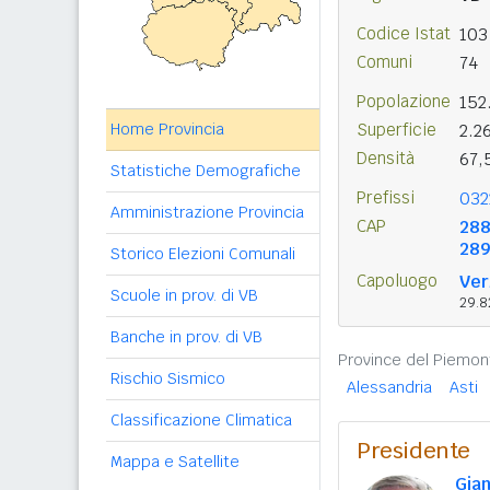
Codice Istat
103
Comuni
74
Popolazione
152
Home Provincia
Superficie
2.2
Densità
67,
Statistiche Demografiche
Prefissi
032
Amministrazione Provincia
CAP
288
289
Storico Elezioni Comunali
Capoluogo
Ver
Scuole in prov. di VB
29.8
Banche in prov. di VB
Province del Piemon
Rischio Sismico
Alessandria
Asti
Classificazione Climatica
Presidente
Mappa e Satellite
Gia