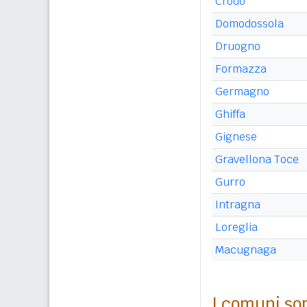
Crodo
Domodossola
Druogno
Formazza
Germagno
Ghiffa
Gignese
Gravellona Toce
Gurro
Intragna
Loreglia
Macugnaga
I comuni sop