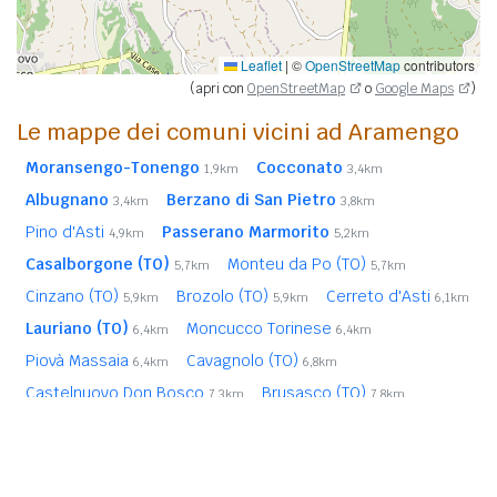
Leaflet
|
©
OpenStreetMap
contributors
(apri con
OpenStreetMap
o
Google Maps
)
Le mappe dei comuni vicini ad Aramengo
Moransengo-Tonengo
Cocconato
1,9km
3,4km
Albugnano
Berzano di San Pietro
3,4km
3,8km
Pino d'Asti
Passerano Marmorito
4,9km
5,2km
Casalborgone (TO)
Monteu da Po (TO)
5,7km
5,7km
Cinzano (TO)
Brozolo (TO)
Cerreto d'Asti
5,9km
5,9km
6,1km
Lauriano (TO)
Moncucco Torinese
6,4km
6,4km
Piovà Massaia
Cavagnolo (TO)
6,4km
6,8km
Castelnuovo Don Bosco
Brusasco (TO)
7,3km
7,8km
Robella
San Sebastiano da Po (TO)
8,0km
8,1km
Moriondo Torinese (TO)
8,5km
In
grassetto
sono riportati i
comuni confinanti
. Le