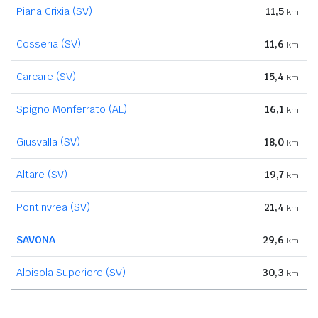
Piana Crixia (SV)
11,5
km
Cosseria (SV)
11,6
km
Carcare (SV)
15,4
km
Spigno Monferrato (AL)
16,1
km
Giusvalla (SV)
18,0
km
Altare (SV)
19,7
km
Pontinvrea (SV)
21,4
km
SAVONA
29,6
km
Albisola Superiore (SV)
30,3
km