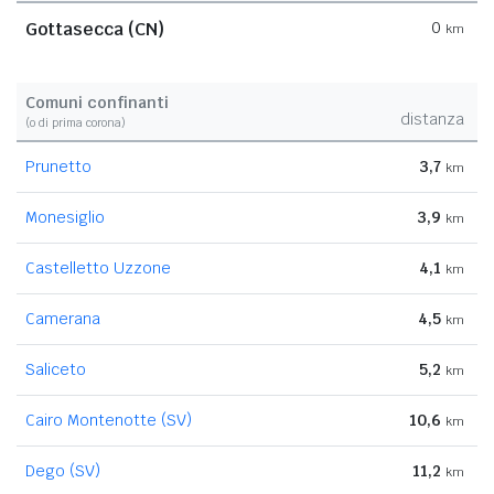
Gottasecca (CN)
0
km
Comuni confinanti
distanza
(o di prima corona)
Prunetto
3,7
km
Monesiglio
3,9
km
Castelletto Uzzone
4,1
km
Camerana
4,5
km
Saliceto
5,2
km
Cairo Montenotte (SV)
10,6
km
Dego (SV)
11,2
km