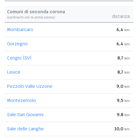
Comuni di seconda corona
distanza
(confinanti con la prima corona)
Mombarcaro
6,4
km
Gorzegno
6,4
km
Cengio (SV)
8,7
km
Levice
8,7
km
Pezzolo Valle Uzzone
9,0
km
Montezemolo
9,5
km
Sale San Giovanni
9,8
km
Sale delle Langhe
10,0
km