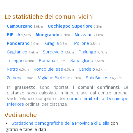
Le statistiche dei comuni vicini
Camburzano
Occhieppo Superiore
1,6km
2,3km
BIELLA
Mongrando
Muzzano
2,5km
2,7km
2,8km
Ponderano
Graglia
Pollone
3,0km
3,5km
3,5km
Gaglianico
Sordevolo
Pralungo
4,4km
4,5km
4,7km
Tollegno
Borriana
Sandigliano
4,8km
5,1km
5,6km
Netro
Ronco Biellese
Candelo
6,0km
6,3km
6,6km
Zubiena
Vigliano Biellese
Sala Biellese
6,7km
6,7km
6,7km
In
grassetto
sono riportati i
comuni confinanti
. Le
distanze sono calcolate in linea d'aria dal centro urbano.
Vedi l'elenco completo dei
comuni limitrofi a Occhieppo
Inferiore
ordinati per distanza.
Vedi anche
Statistiche demografiche della Provincia di Biella
con
grafici e tabelle dati.