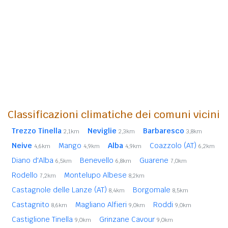
Classificazioni climatiche dei comuni vicini
Trezzo Tinella
Neviglie
Barbaresco
2,1km
2,3km
3,8km
Neive
Mango
Alba
Coazzolo (AT)
4,6km
4,9km
4,9km
6,2km
Diano d'Alba
Benevello
Guarene
6,5km
6,8km
7,0km
Rodello
Montelupo Albese
7,2km
8,2km
Castagnole delle Lanze (AT)
Borgomale
8,4km
8,5km
Castagnito
Magliano Alfieri
Roddi
8,6km
9,0km
9,0km
Castiglione Tinella
Grinzane Cavour
9,0km
9,0km