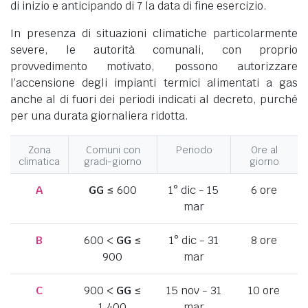
di inizio e anticipando di 7 la data di fine esercizio.
In presenza di situazioni climatiche particolarmente
severe, le autorità comunali, con proprio
provvedimento motivato, possono autorizzare
l’accensione degli impianti termici alimentati a gas
anche al di fuori dei periodi indicati al decreto, purché
per una durata giornaliera ridotta.
Zona
Comuni con
Periodo
Ore al
climatica
gradi-giorno
giorno
A
GG
≤ 600
1° dic - 15
6 ore
mar
B
600 <
GG
≤
1° dic - 31
8 ore
900
mar
C
900 <
GG
≤
15 nov - 31
10 ore
1.400
mar