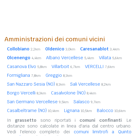
Amministrazioni dei comuni vicini
Collobiano
Oldenico
Caresanablot
2,2km
3,0km
3,4km
Olcenengo
Albano Vercellese
Villata
4,4km
5,4km
5,6km
Casanova Elvo
Villarboit
VERCELLI
5,8km
6,7km
7,6km
Formigliana
Greggio
7,8km
8,1km
San Nazzaro Sesia (NO)
Sali Vercellese
8,1km
8,2km
Borgo Vercelli
Casalvolone (NO)
8,3km
8,4km
San Germano Vercellese
Salasco
9,5km
9,7km
Casalbeltrame (NO)
Lignana
Balocco
10,4km
10,5km
10,6km
In
grassetto
sono riportati i
comuni confinanti
. Le
distanze sono calcolate in linea d'aria dal centro urbano.
Vedi l'elenco completo dei
comuni limitrofi a Quinto