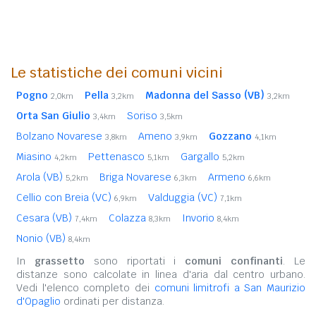
Le statistiche dei comuni vicini
Pogno
Pella
Madonna del Sasso (VB)
2,0km
3,2km
3,2km
Orta San Giulio
Soriso
3,4km
3,5km
Bolzano Novarese
Ameno
Gozzano
3,8km
3,9km
4,1km
Miasino
Pettenasco
Gargallo
4,2km
5,1km
5,2km
Arola (VB)
Briga Novarese
Armeno
5,2km
6,3km
6,6km
Cellio con Breia (VC)
Valduggia (VC)
6,9km
7,1km
Cesara (VB)
Colazza
Invorio
7,4km
8,3km
8,4km
Nonio (VB)
8,4km
In
grassetto
sono riportati i
comuni confinanti
. Le
distanze sono calcolate in linea d'aria dal centro urbano.
Vedi l'elenco completo dei
comuni limitrofi a San Maurizio
d'Opaglio
ordinati per distanza.