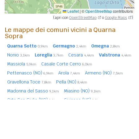
Leaflet
|
©
OpenStreetMap
contributors
(apri con
OpenStreetMap
o
Google Maps
)
Le mappe dei comuni vicini a Quarna
Sopra
Quarna Sotto
Germagno
Omegna
0,9km
2,4km
2,8km
Nonio
Loreglia
Cesara
Valstrona
3,1km
3,7km
4,4km
4,4km
Massiola
Casale Corte Cerro
5,9km
6,0km
Pettenasco (NO)
Arola
Armeno (NO)
6,9km
7,4km
7,5km
Gravellona Toce
Pella (NO)
7,8km
8,4km
Madonna del Sasso
Miasino (NO)
9,1km
9,1km
Orta San Giulio (NO)
Civiasco (VC)
9,2km
9,5km
Baveno
Gignese
10,6km
10,7km
In
grassetto
sono riportati i
comuni confinanti
. Le
distanze sono calcolate in linea d'aria dal centro urbano.
Vedi l'elenco completo dei
comuni limitrofi a Quarna Sopra
ordinati per distanza.