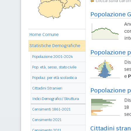
clicca sulla carti
Popolazione G
An
co
Home Comune
int
Statistiche Demografiche
Popolazione pe
Popolazione 2001-2024
Di
Pop. età, sesso, stato civile
ses
e
P
Popolaz. per età scolastica
Cittadini Stranieri
Popolazione p
Indici Demografici / Struttura
Dis
18 
Censimenti 1861-2021
sec
Censimento 2021
Cittadini stra
Censimento 2011