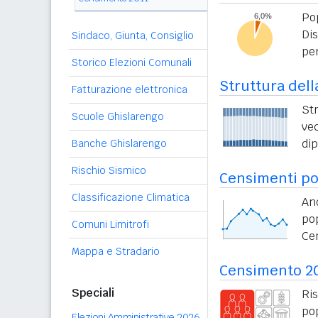
Po
Di
Sindaco, Giunta, Consiglio
per
Storico Elezioni Comunali
Struttura dell
Fatturazione elettronica
St
Scuole Ghislarengo
vec
di
Banche Ghislarengo
Rischio Sismico
Censimenti po
Classificazione Climatica
An
po
Comuni Limitrofi
Ce
Mappa e Stradario
Censimento 2
Speciali
Ri
po
Elezioni Amministrative 2026