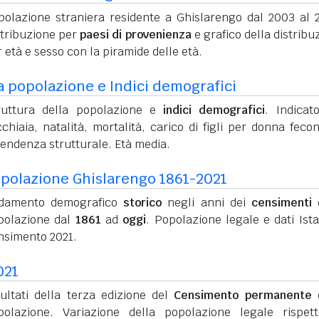
polazione straniera residente a Ghislarengo dal 2003 al 
stribuzione per
paesi di provenienza
e grafico della distribu
 età e sesso con la piramide delle età.
a popolazione e Indici demografici
ruttura della popolazione e
indici demografici
. Indicato
chiaia, natalità, mortalità, carico di figli per donna feco
pendenza strutturale. Età media.
polazione Ghislarengo 1861-2021
damento demografico
storico
negli anni dei
censimenti
d
polazione dal
1861
ad
oggi
. Popolazione legale e dati Ista
nsimento 2021.
021
sultati della terza edizione del
Censimento permanente
d
polazione. Variazione della popolazione legale rispet