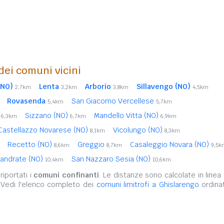
 dei comuni vicini
(NO)
Lenta
Arborio
Sillavengo (NO)
2,7km
3,2km
3,8km
4,5km
Rovasenda
San Giacomo Vercellese
5,4km
5,7km
)
Sizzano (NO)
Mandello Vitta (NO)
6,3km
6,7km
6,9km
Castellazzo Novarese (NO)
Vicolungo (NO)
8,1km
8,3km
Recetto (NO)
Greggio
Casaleggio Novara (NO)
8,6km
8,7km
9,5k
iandrate (NO)
San Nazzaro Sesia (NO)
10,4km
10,6km
iportati i
comuni confinanti
. Le distanze sono calcolate in linea 
 Vedi l'elenco completo dei
comuni limitrofi a Ghislarengo
ordinat