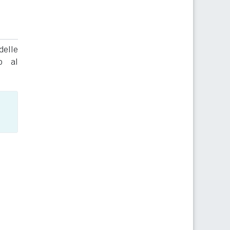
delle
to al