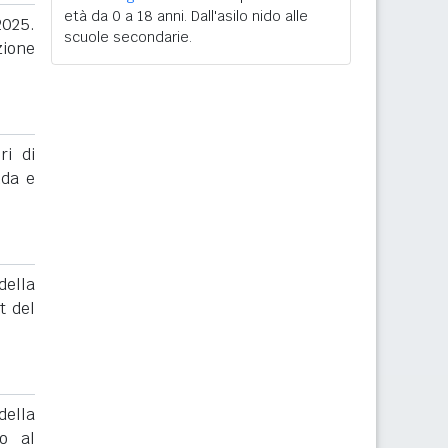
età da 0 a 18 anni. Dall'asilo nido alle
2025.
scuole secondarie.
zione
ri di
nda e
ella
t del
ella
to al