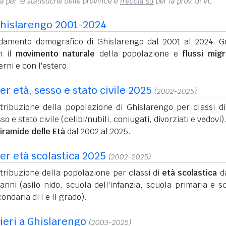
na per le statistiche delle province e
freccia su
per la prov. di VC
hislarengo 2001-2024
damento demografico di Ghislarengo dal 2001 al 2024. Gr
n il
movimento naturale
della popolazione e
flussi migr
erni e con l'estero.
r età, sesso e stato civile 2025
(2002-2025)
stribuzione della popolazione di Ghislarengo per classi di
so e stato civile (celibi/nubili, coniugati, divorziati e vedovi)
iramide delle Età
dal 2002 al 2025.
er età scolastica 2025
(2002-2025)
tribuzione della popolazione per classi di
età scolastica
da
anni (asilo nido, scuola dell'infanzia, scuola primaria e s
ondaria di I e II grado).
nieri a Ghislarengo
(2003-2025)