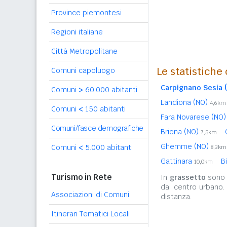
Province piemontesi
Regioni italiane
Città Metropolitane
Le statistiche
Comuni capoluogo
Carpignano Sesia 
Comuni
>
60.000 abitanti
Landiona (NO)
4,6km
Comuni
<
150 abitanti
Fara Novarese (NO
Comuni/fasce demografiche
Briona (NO)
7,5km
Ghemme (NO)
Comuni
<
5.000 abitanti
8,3km
Gattinara
B
10,0km
Turismo in Rete
In
grassetto
sono r
dal centro urbano.
Associazioni di Comuni
distanza.
Itinerari Tematici Locali