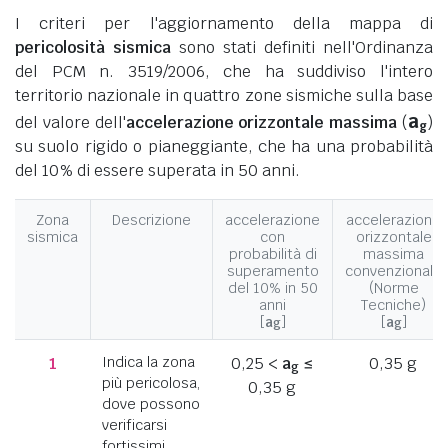
I criteri per l'aggiornamento della mappa di
pericolosità sismica
sono stati definiti nell'Ordinanza
del PCM n. 3519/2006, che ha suddiviso l'intero
territorio nazionale in quattro zone sismiche sulla base
a
del valore dell'
accelerazione orizzontale massima
(
)
g
su suolo rigido o pianeggiante, che ha una probabilità
del 10% di essere superata in 50 anni.
Zona
Descrizione
accelerazione
accelerazione
sismica
con
orizzontale
probabilità di
massima
superamento
convenzionale
del 10% in 50
(Norme
anni
Tecniche)
[
a
]
[
a
]
g
g
1
Indica la zona
0,25 <
a
≤
0,35 g
g
più pericolosa,
0,35 g
dove possono
verificarsi
fortissimi