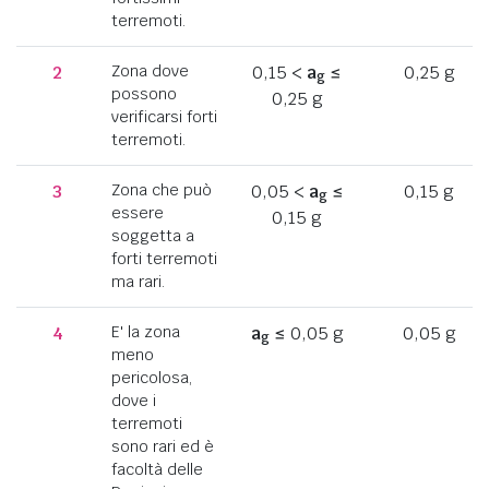
terremoti.
2
Zona dove
0,15 <
a
≤
0,25 g
g
possono
0,25 g
verificarsi forti
terremoti.
3
Zona che può
0,05 <
a
≤
0,15 g
g
essere
0,15 g
soggetta a
forti terremoti
ma rari.
4
E' la zona
a
≤ 0,05 g
0,05 g
g
meno
pericolosa,
dove i
terremoti
sono rari ed è
facoltà delle