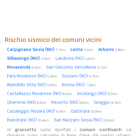
Rischio sismico dei comuni vicini
Carpignano Sesia (NO)
Lenta
Arborio
2,7km
3,2km
3,8km
Sillavengo (NO)
Landiona (NO)
4,5km
4,6km
Rovasenda
San Giacomo Vercellese
5,4km
5,7km
Fara Novarese (NO)
Sizzano (NO)
6,3km
6,7km
Mandello Vitta (NO)
Briona (NO)
6,9km
7,5km
Castellazzo Novarese (NO)
Vicolungo (NO)
8,1km
8,3km
Ghemme (NO)
Recetto (NO)
Greggio
8,3km
8,6km
8,7km
Casaleggio Novara (NO)
Gattinara
9,5km
10,0km
Biandrate (NO)
San Nazzaro Sesia (NO)
10,4km
10,6km
In
grassetto
sono riportati i
comuni confinanti
. Le
distanze sono calcolate in linea d'aria dal centro urbano.