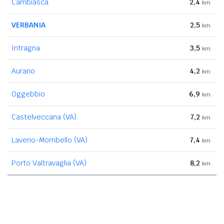
Cambiasca
2,4
km
VERBANIA
2,5
km
Intragna
3,5
km
Aurano
4,2
km
Oggebbio
6,9
km
Castelveccana (VA)
7,2
km
Laveno-Mombello (VA)
7,4
km
Porto Valtravaglia (VA)
8,2
km