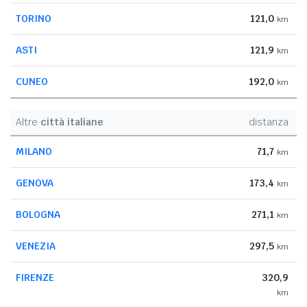
TORINO
121,0
km
ASTI
121,9
km
CUNEO
192,0
km
Altre
città italiane
distanza
MILANO
71,7
km
GENOVA
173,4
km
BOLOGNA
271,1
km
VENEZIA
297,5
km
FIRENZE
320,9
km