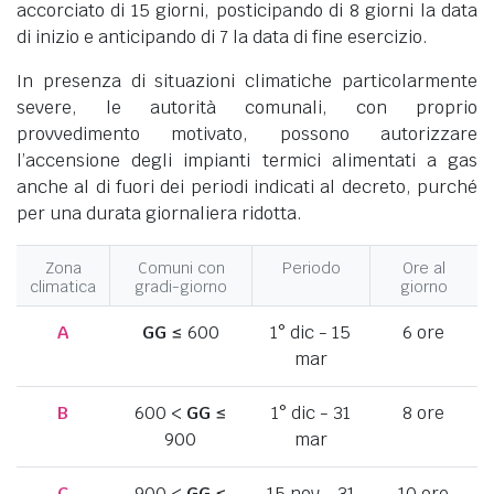
accorciato di 15 giorni, posticipando di 8 giorni la data
di inizio e anticipando di 7 la data di fine esercizio.
In presenza di situazioni climatiche particolarmente
severe, le autorità comunali, con proprio
provvedimento motivato, possono autorizzare
l’accensione degli impianti termici alimentati a gas
anche al di fuori dei periodi indicati al decreto, purché
per una durata giornaliera ridotta.
Zona
Comuni con
Periodo
Ore al
climatica
gradi-giorno
giorno
A
GG
≤ 600
1° dic - 15
6 ore
mar
B
600 <
GG
≤
1° dic - 31
8 ore
900
mar
C
900 <
GG
≤
15 nov - 31
10 ore