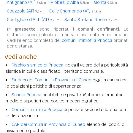
Antignano (AT)
Piobesi d'Alba
Montà
8,6km
8,8km
9,0km
Coazzolo (AT)
Celle Enomondo (AT)
9,1km
9,1km
Costigliole d'Asti (AT)
Santo Stefano Roero
9,2km
9,7km
In
grassetto
sono riportati i
comuni confinanti
. Le
distanze sono calcolate in linea d'aria dal centro urbano.
Vedi l'elenco completo dei
comuni limitrofi a Priocca
ordinati
per distanza.
Vedi anche
Rischio sismico di Priocca
indica il valore della pericolosità
sismica in cui è classificato il territorio comunale.
Sindaci dei Comuni in Provincia di Cuneo
oggi in carica con
le coalizioni politiche di appartenenza.
Scuole Priocca
pubbliche e private. Materne, elementari,
medie e superiori con codice meccanografico.
Comuni limitrofi a Priocca
di prima e seconda corona con
le distanze in km.
CAP dei Comuni in Provincia di Cuneo
elenco dei codici di
avviamento postale.