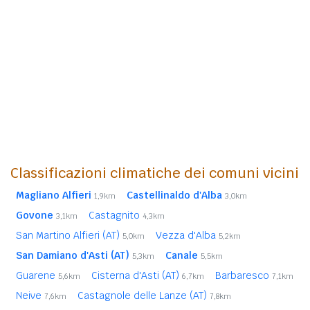
Classificazioni climatiche dei comuni vicini
Magliano Alfieri
Castellinaldo d'Alba
1,9km
3,0km
Govone
Castagnito
3,1km
4,3km
San Martino Alfieri (AT)
Vezza d'Alba
5,0km
5,2km
San Damiano d'Asti (AT)
Canale
5,3km
5,5km
Guarene
Cisterna d'Asti (AT)
Barbaresco
5,6km
6,7km
7,1km
Neive
Castagnole delle Lanze (AT)
7,6km
7,8km