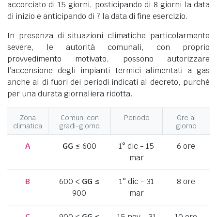
accorciato di 15 giorni, posticipando di 8 giorni la data
di inizio e anticipando di 7 la data di fine esercizio.
In presenza di situazioni climatiche particolarmente
severe, le autorità comunali, con proprio
provvedimento motivato, possono autorizzare
l’accensione degli impianti termici alimentati a gas
anche al di fuori dei periodi indicati al decreto, purché
per una durata giornaliera ridotta.
Zona
Comuni con
Periodo
Ore al
climatica
gradi-giorno
giorno
A
GG
≤ 600
1° dic - 15
6 ore
mar
B
600 <
GG
≤
1° dic - 31
8 ore
900
mar
C
900 <
GG
≤
15 nov - 31
10 ore