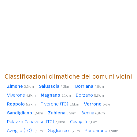
Classificazioni climatiche dei comuni vicini
Zimone
Salussola
Borriana
3,3km
4,2km
4,8km
Viverone
Magnano
Dorzano
4,8km
5,1km
5,3km
Roppolo
Piverone (TO)
Verrone
5,3km
5,5km
5,6km
Sandigliano
Zubiena
Benna
5,6km
6,3km
6,8km
Palazzo Canavese (TO)
Cavaglià
7,0km
7,1km
Azeglio (TO)
Gaglianico
Ponderano
7,6km
7,7km
7,9km