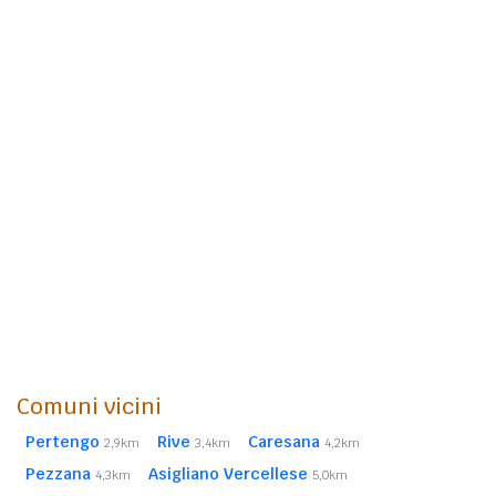
Comuni vicini
Pertengo
Rive
Caresana
2,9km
3,4km
4,2km
Pezzana
Asigliano Vercellese
4,3km
5,0km