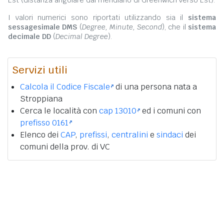
Est (distanza angolare dal meridiano di Greenwich verso Est).
I valori numerici sono riportati utilizzando sia il
sistema
sessagesimale DMS
(
Degree, Minute, Second
), che il
sistema
decimale DD
(
Decimal Degree
).
Servizi utili
Calcola il Codice Fiscale
di una persona nata a
Stroppiana
Cerca le località con
cap 13010
ed i comuni con
prefisso 0161
Elenco dei
CAP
,
prefissi
,
centralini
e
sindaci
dei
comuni della prov. di VC