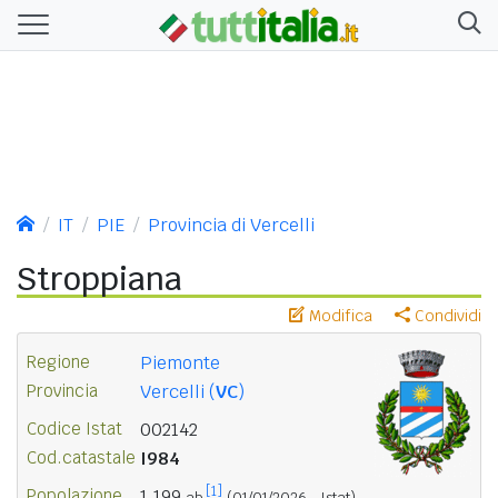
IT
PIE
Provincia di Vercelli
Stroppiana
Modifica
Condividi
Regione
Piemonte
Provincia
Vercelli (
VC
)
Codice Istat
002142
Cod.catastale
I984
[1]
Popolazione
1.199
ab.
(01/01/2026 - Istat)