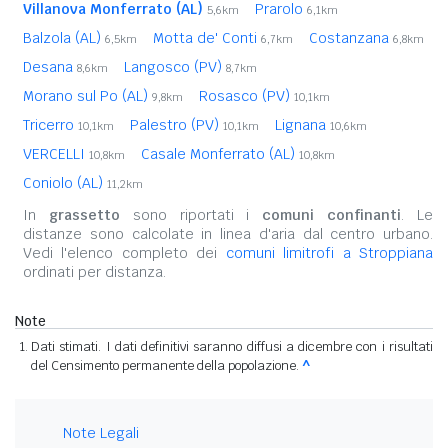
Villanova Monferrato (AL)
Prarolo
5,6km
6,1km
Balzola (AL)
Motta de' Conti
Costanzana
6,5km
6,7km
6,8km
Desana
Langosco (PV)
8,6km
8,7km
Morano sul Po (AL)
Rosasco (PV)
9,8km
10,1km
Tricerro
Palestro (PV)
Lignana
10,1km
10,1km
10,6km
VERCELLI
Casale Monferrato (AL)
10,8km
10,8km
Coniolo (AL)
11,2km
In
grassetto
sono riportati i
comuni confinanti
. Le
distanze sono calcolate in linea d'aria dal centro urbano.
Vedi l'elenco completo dei
comuni limitrofi a Stroppiana
ordinati per distanza.
Note
Dati stimati. I dati definitivi saranno diffusi a dicembre con i risultati
del Censimento permanente della popolazione.
^
Note Legali