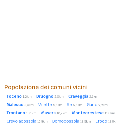
Popolazione dei comuni vicini
Toceno
Druogno
Craveggia
1,2km
2,0km
2,1km
Malesco
Villette
Re
Gurro
3,0km
5,6km
6,6km
9,9km
Trontano
Masera
Montecrestese
10,1km
10,7km
11,0km
Crevoladossola
Domodossola
Crodo
12,8km
13,5km
13,8km