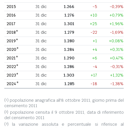
2015
31 dic
1.266
-5
-0,39%
2016
31 dic
1.276
+10
+0,79%
2017
31 dic
1.301
+25
+1,96%
2018*
31 dic
1.279
-22
-1,69%
2019*
31 dic
1.280
+1
+0,08%
2020*
31 dic
1.284
+4
+0,31%
2021*
31 dic
1.290
+6
+0,47%
2022*
31 dic
1.286
-4
-0,31%
2023*
31 dic
1.303
+17
+1,32%
2024*
31 dic
1.285
-18
-1,38%
(¹) popolazione anagrafica all'8 ottobre 2011, giorno prima del
censimento 2011
(²) popolazione censita il 9 ottobre 2011, data di riferimento
del censimento 2011
(³) la variazione assoluta e percentuale si riferisce al