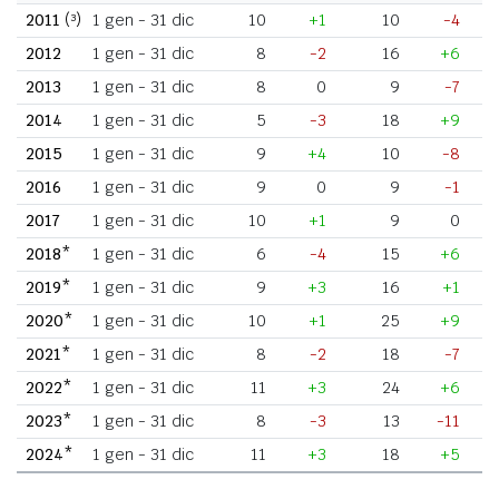
2011
(³)
1 gen - 31 dic
10
+1
10
-4
2012
1 gen - 31 dic
8
-2
16
+6
2013
1 gen - 31 dic
8
0
9
-7
2014
1 gen - 31 dic
5
-3
18
+9
2015
1 gen - 31 dic
9
+4
10
-8
2016
1 gen - 31 dic
9
0
9
-1
2017
1 gen - 31 dic
10
+1
9
0
2018*
1 gen - 31 dic
6
-4
15
+6
2019*
1 gen - 31 dic
9
+3
16
+1
2020*
1 gen - 31 dic
10
+1
25
+9
2021*
1 gen - 31 dic
8
-2
18
-7
2022*
1 gen - 31 dic
11
+3
24
+6
2023*
1 gen - 31 dic
8
-3
13
-11
2024*
1 gen - 31 dic
11
+3
18
+5