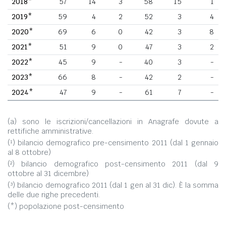
2018*
57
14
3
58
15
1
2019*
59
4
2
52
3
4
2020*
69
6
0
42
3
8
2021*
51
9
0
47
3
2
2022*
45
9
-
40
3
-
2023*
66
8
-
42
2
-
2024*
47
9
-
61
7
-
(a) sono le iscrizioni/cancellazioni in Anagrafe dovute a
rettifiche amministrative.
(¹) bilancio demografico pre-censimento 2011 (dal 1 gennaio
al 8 ottobre)
(²) bilancio demografico post-censimento 2011 (dal 9
ottobre al 31 dicembre)
(³) bilancio demografico 2011 (dal 1 gen al 31 dic). È la somma
delle due righe precedenti.
(*) popolazione post-censimento