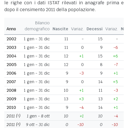
le righe con i dati ISTAT rilevati in anagrafe prima e
dopo il censimento 2011 della popolazione.
Bilancio
Anno
demografico
Nascite
Variaz.
Decessi
Variaz.
Nat
2002
1 gen - 31 dic
11
-
15
-
2003
1 gen - 31 dic
11
0
9
-6
2004
1 gen - 31 dic
12
+1
15
+6
2005
1 gen - 31 dic
12
0
8
-7
2006
1 gen - 31 dic
9
-3
9
+1
2007
1 gen - 31 dic
9
0
14
+5
2008
1 gen - 31 dic
10
+1
11
-3
2009
1 gen - 31 dic
13
+3
13
+2
2010
1 gen - 31 dic
9
-4
14
+1
2011
(¹)
1 gen - 8 ott
10
+1
10
-4
2011
(²)
9 ott - 31 dic
0
-10
0
-10