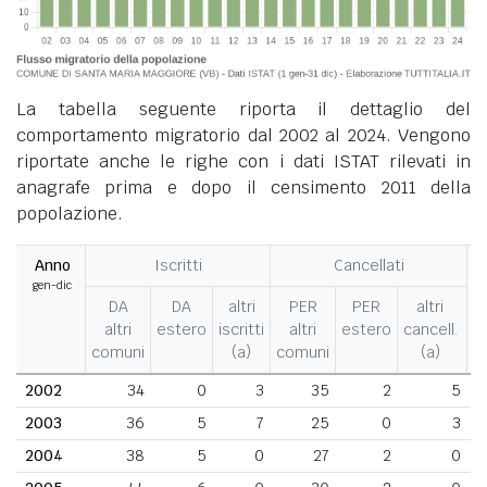
La tabella seguente riporta il dettaglio del
comportamento migratorio dal 2002 al 2024. Vengono
riportate anche le righe con i dati ISTAT rilevati in
anagrafe prima e dopo il censimento 2011 della
popolazione.
Anno
Iscritti
Cancellati
gen-dic
M
DA
DA
altri
PER
PER
altri
altri
estero
iscritti
altri
estero
cancell.
comuni
(a)
comuni
(a)
2002
34
0
3
35
2
5
2003
36
5
7
25
0
3
2004
38
5
0
27
2
0