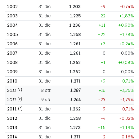
2002
31 dic
1.203
-9
-0,74%
2003
31 dic
1.225
+22
+1,83%
2004
31 dic
1.236
+11
+0,90%
2005
31 dic
1.258
+22
+1,78%
2006
31 dic
1.261
+3
+0,24%
2007
31 dic
1.261
0
0,00%
2008
31 dic
1.262
+1
+0,08%
2009
31 dic
1.262
0
0,00%
2010
31 dic
1.271
+9
+0,71%
2011
(¹)
8 ott
1.287
+16
+1,26%
2011
(²)
9 ott
1.264
-23
-1,79%
2011
(³)
31 dic
1.262
-9
-0,71%
2012
31 dic
1.258
-4
-0,32%
2013
31 dic
1.273
+15
+1,19%
2014
31 dic
1.271
-2
-0,16%