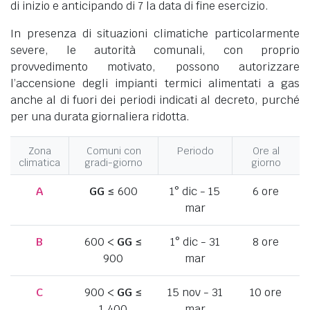
di inizio e anticipando di 7 la data di fine esercizio.
In presenza di situazioni climatiche particolarmente
severe, le autorità comunali, con proprio
provvedimento motivato, possono autorizzare
l’accensione degli impianti termici alimentati a gas
anche al di fuori dei periodi indicati al decreto, purché
per una durata giornaliera ridotta.
Zona
Comuni con
Periodo
Ore al
climatica
gradi-giorno
giorno
A
GG
≤ 600
1° dic - 15
6 ore
mar
B
600 <
GG
≤
1° dic - 31
8 ore
900
mar
C
900 <
GG
≤
15 nov - 31
10 ore
1.400
mar