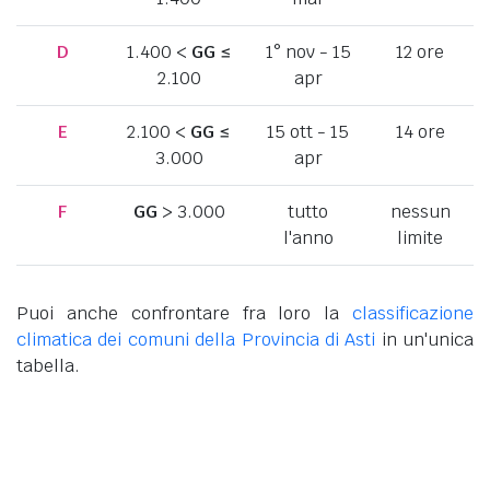
D
1.400 <
GG
≤
1° nov - 15
12 ore
2.100
apr
E
2.100 <
GG
≤
15 ott - 15
14 ore
3.000
apr
F
GG
> 3.000
tutto
nessun
l'anno
limite
Puoi anche confrontare fra loro la
classificazione
climatica dei comuni della Provincia di Asti
in un'unica
tabella.