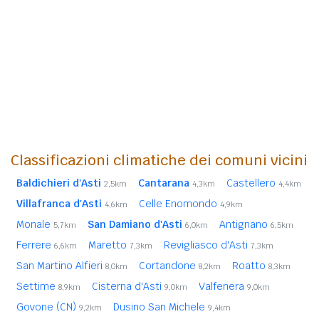
Classificazioni climatiche dei comuni vicini
Baldichieri d'Asti
Cantarana
Castellero
2,5km
4,3km
4,4km
Villafranca d'Asti
Celle Enomondo
4,6km
4,9km
Monale
San Damiano d'Asti
Antignano
5,7km
6,0km
6,5km
Ferrere
Maretto
Revigliasco d'Asti
6,6km
7,3km
7,3km
San Martino Alfieri
Cortandone
Roatto
8,0km
8,2km
8,3km
Settime
Cisterna d'Asti
Valfenera
8,9km
9,0km
9,0km
Govone (CN)
Dusino San Michele
9,2km
9,4km