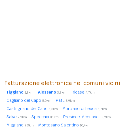
Fatturazione elettronica nei comuni vicini
Tiggiano
Alessano
Tricase
1,9km
3,3km
4,7km
Gagliano del Capo
Patù
5,0km
5,9km
Castrignano del Capo
Morciano di Leuca
6,5km
6,7km
Salve
Specchia
Presicce-Acquarica
7,2km
8,1km
9,2km
Miggiano
Montesano Salentino
9,3km
10,4km