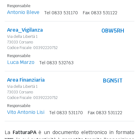
Responsabile:
Antonio Bleve
Tel 0833 531170
Fax 0833 531122
Area_Vigilanza
0BW5RH
Via della Libertà 1
73033 Corsano
Codice Fiscale: 00392220752
Responsabile:
Luca Marzo
Tel 0833 532763
Area Finanziaria
BGN5IT
Via della Libertà 1
73033 Corsano
Codice Fiscale: 00392220752
Responsabile:
Vito Antonio Lisi
Tel 0833 531170
Fax 0833 531122
La
FatturaPA
è un documento elettronico in formato