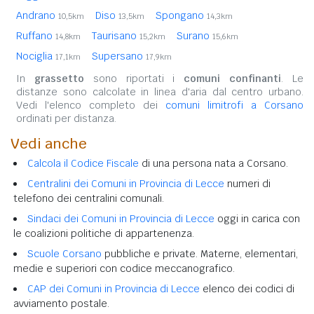
Andrano
Diso
Spongano
10,5km
13,5km
14,3km
Ruffano
Taurisano
Surano
14,8km
15,2km
15,6km
Nociglia
Supersano
17,1km
17,9km
In
grassetto
sono riportati i
comuni confinanti
. Le
distanze sono calcolate in linea d'aria dal centro urbano.
Vedi l'elenco completo dei
comuni limitrofi a Corsano
ordinati per distanza.
Vedi anche
Calcola il Codice Fiscale
di una persona nata a Corsano.
Centralini dei Comuni in Provincia di Lecce
numeri di
telefono dei centralini comunali.
Sindaci dei Comuni in Provincia di Lecce
oggi in carica con
le coalizioni politiche di appartenenza.
Scuole Corsano
pubbliche e private. Materne, elementari,
medie e superiori con codice meccanografico.
CAP dei Comuni in Provincia di Lecce
elenco dei codici di
avviamento postale.