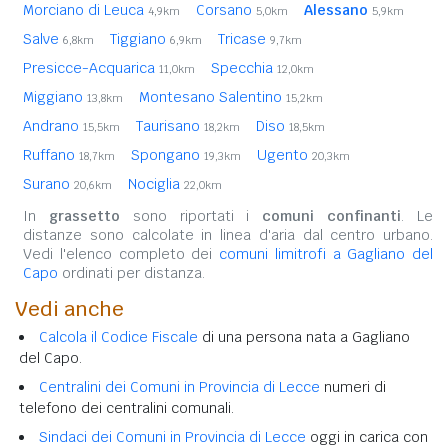
Morciano di Leuca
Corsano
Alessano
4,9km
5,0km
5,9km
Salve
Tiggiano
Tricase
6,8km
6,9km
9,7km
Presicce-Acquarica
Specchia
11,0km
12,0km
Miggiano
Montesano Salentino
13,8km
15,2km
Andrano
Taurisano
Diso
15,5km
18,2km
18,5km
Ruffano
Spongano
Ugento
18,7km
19,3km
20,3km
Surano
Nociglia
20,6km
22,0km
In
grassetto
sono riportati i
comuni confinanti
. Le
distanze sono calcolate in linea d'aria dal centro urbano.
Vedi l'elenco completo dei
comuni limitrofi a Gagliano del
Capo
ordinati per distanza.
Vedi anche
Calcola il Codice Fiscale
di una persona nata a Gagliano
del Capo.
Centralini dei Comuni in Provincia di Lecce
numeri di
telefono dei centralini comunali.
Sindaci dei Comuni in Provincia di Lecce
oggi in carica con