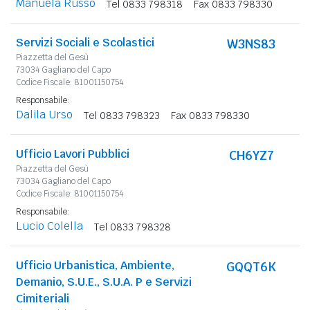
Manuela Russo
Tel 0833 798318
Fax 0833 798330
Servizi Sociali e Scolastici
W3NS83
Piazzetta del Gesù
73034 Gagliano del Capo
Codice Fiscale: 81001150754
Responsabile:
Dalila Urso
Tel 0833 798323
Fax 0833 798330
Ufficio Lavori Pubblici
CH6YZ7
Piazzetta del Gesù
73034 Gagliano del Capo
Codice Fiscale: 81001150754
Responsabile:
Lucio Colella
Tel 0833 798328
Ufficio Urbanistica, Ambiente,
GQQT6K
Demanio, S.U.E., S.U.A. P e Servizi
Cimiteriali