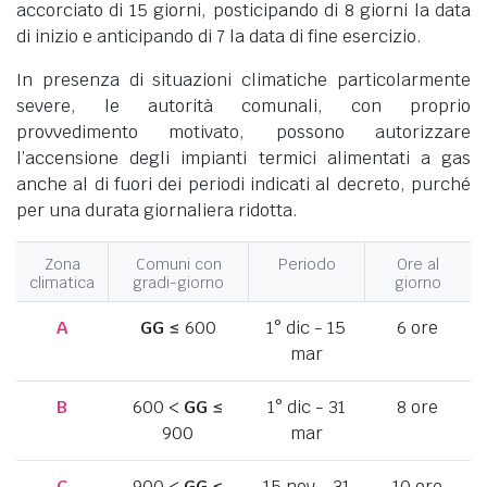
accorciato di 15 giorni, posticipando di 8 giorni la data
di inizio e anticipando di 7 la data di fine esercizio.
In presenza di situazioni climatiche particolarmente
severe, le autorità comunali, con proprio
provvedimento motivato, possono autorizzare
l’accensione degli impianti termici alimentati a gas
anche al di fuori dei periodi indicati al decreto, purché
per una durata giornaliera ridotta.
Zona
Comuni con
Periodo
Ore al
climatica
gradi-giorno
giorno
A
GG
≤ 600
1° dic - 15
6 ore
mar
B
600 <
GG
≤
1° dic - 31
8 ore
900
mar
C
900 <
GG
≤
15 nov - 31
10 ore