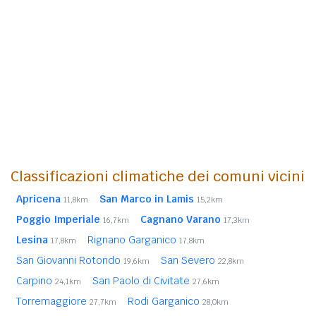
Classificazioni climatiche dei comuni vicini
Apricena
San Marco in Lamis
11,8km
15,2km
Poggio Imperiale
Cagnano Varano
16,7km
17,3km
Lesina
Rignano Garganico
17,8km
17,8km
San Giovanni Rotondo
San Severo
19,6km
22,8km
Carpino
San Paolo di Civitate
24,1km
27,6km
Torremaggiore
Rodi Garganico
27,7km
28,0km