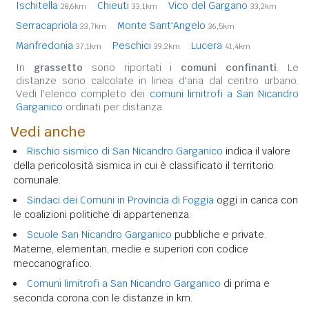
Ischitella
Chieuti
Vico del Gargano
28,6km
33,1km
33,2km
Serracapriola
Monte Sant'Angelo
33,7km
36,5km
Manfredonia
Peschici
Lucera
37,1km
39,2km
41,4km
In
grassetto
sono riportati i
comuni confinanti
. Le
distanze sono calcolate in linea d'aria dal centro urbano.
Vedi l'elenco completo dei
comuni limitrofi a San Nicandro
Garganico
ordinati per distanza.
Vedi anche
Rischio sismico di San Nicandro Garganico
indica il valore
della pericolosità sismica in cui è classificato il territorio
comunale.
Sindaci dei Comuni in Provincia di Foggia
oggi in carica con
le coalizioni politiche di appartenenza.
Scuole San Nicandro Garganico
pubbliche e private.
Materne, elementari, medie e superiori con codice
meccanografico.
Comuni limitrofi a San Nicandro Garganico
di prima e
seconda corona con le distanze in km.