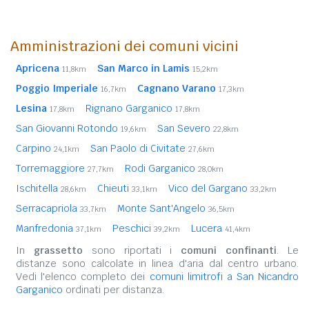
Amministrazioni dei comuni vicini
Apricena
San Marco in Lamis
11,8km
15,2km
Poggio Imperiale
Cagnano Varano
16,7km
17,3km
Lesina
Rignano Garganico
17,8km
17,8km
San Giovanni Rotondo
San Severo
19,6km
22,8km
Carpino
San Paolo di Civitate
24,1km
27,6km
Torremaggiore
Rodi Garganico
27,7km
28,0km
Ischitella
Chieuti
Vico del Gargano
28,6km
33,1km
33,2km
Serracapriola
Monte Sant'Angelo
33,7km
36,5km
Manfredonia
Peschici
Lucera
37,1km
39,2km
41,4km
In
grassetto
sono riportati i
comuni confinanti
. Le
distanze sono calcolate in linea d'aria dal centro urbano.
Vedi l'elenco completo dei
comuni limitrofi a San Nicandro
Garganico
ordinati per distanza.