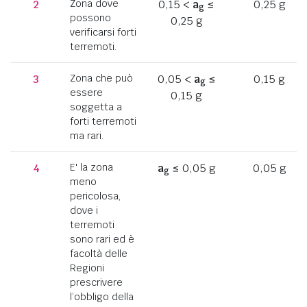
2
Zona dove
0,15 <
a
≤
0,25 g
g
possono
0,25 g
verificarsi forti
terremoti.
3
Zona che può
0,05 <
a
≤
0,15 g
g
essere
0,15 g
soggetta a
forti terremoti
ma rari.
4
E' la zona
a
≤ 0,05 g
0,05 g
g
meno
pericolosa,
dove i
terremoti
sono rari ed è
facoltà delle
Regioni
prescrivere
l’obbligo della