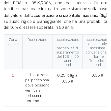
del PCM n. 3519/2006, che ha suddiviso l'intero
territorio nazionale in quattro zone sismiche sulla base
a
del valore dell'
accelerazione orizzontale massima
(
)
g
su suolo rigido o pianeggiante, che ha una probabilità
del 10% di essere superata in 50 anni.
Zona
Descrizione
accelerazione
accelerazione
sismica
con
orizzontale
probabilità di
massima
superamento
convenzionale
del 10% in 50
(Norme
anni
Tecniche)
[
a
]
[
a
]
g
g
1
Indica la zona
0,25 <
a
≤
0,35 g
g
più pericolosa,
0,35 g
dove possono
verificarsi
fortissimi
terremoti.