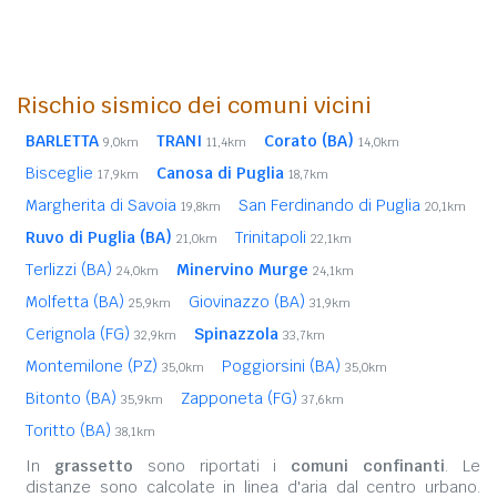
Rischio sismico dei comuni vicini
BARLETTA
TRANI
Corato (BA)
9,0km
11,4km
14,0km
Bisceglie
Canosa di Puglia
17,9km
18,7km
Margherita di Savoia
San Ferdinando di Puglia
19,8km
20,1km
Ruvo di Puglia (BA)
Trinitapoli
21,0km
22,1km
Terlizzi (BA)
Minervino Murge
24,0km
24,1km
Molfetta (BA)
Giovinazzo (BA)
25,9km
31,9km
Cerignola (FG)
Spinazzola
32,9km
33,7km
Montemilone (PZ)
Poggiorsini (BA)
35,0km
35,0km
Bitonto (BA)
Zapponeta (FG)
35,9km
37,6km
Toritto (BA)
38,1km
In
grassetto
sono riportati i
comuni confinanti
. Le
distanze sono calcolate in linea d'aria dal centro urbano.