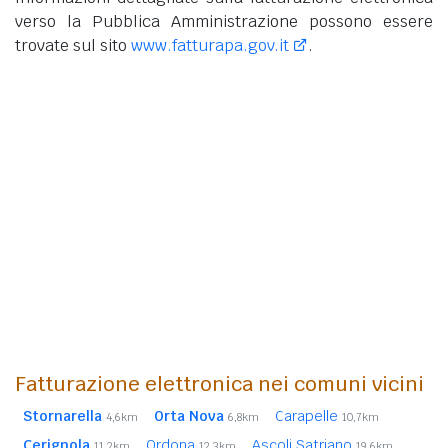
verso la Pubblica Amministrazione possono essere
trovate sul sito
www.fatturapa.gov.it
.
Fatturazione elettronica nei comuni vicini
Stornarella
Orta Nova
Carapelle
4,6km
6,8km
10,7km
Cerignola
Ordona
Ascoli Satriano
11,2km
12,3km
19,6km