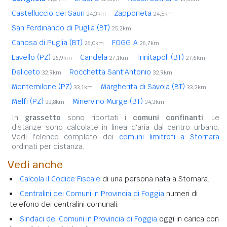
Castelluccio dei Sauri
Zapponeta
24,3km
24,5km
San Ferdinando di Puglia (BT)
25,2km
Canosa di Puglia (BT)
FOGGIA
26,0km
26,7km
Lavello (PZ)
Candela
Trinitapoli (BT)
26,9km
27,1km
27,6km
Deliceto
Rocchetta Sant'Antonio
32,9km
32,9km
Montemilone (PZ)
Margherita di Savoia (BT)
33,1km
33,2km
Melfi (PZ)
Minervino Murge (BT)
33,8km
34,3km
In
grassetto
sono riportati i
comuni confinanti
. Le
distanze sono calcolate in linea d'aria dal centro urbano.
Vedi l'elenco completo dei
comuni limitrofi a Stornara
ordinati per distanza.
Vedi anche
Calcola il Codice Fiscale
di una persona nata a Stornara.
Centralini dei Comuni in Provincia di Foggia
numeri di
telefono dei centralini comunali.
Sindaci dei Comuni in Provincia di Foggia
oggi in carica con