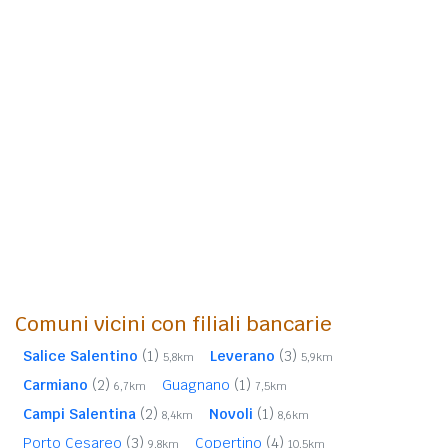
Comuni vicini con filiali bancarie
Salice Salentino
(1)
Leverano
(3)
5,8km
5,9km
Carmiano
(2)
Guagnano
(1)
6,7km
7,5km
Campi Salentina
(2)
Novoli
(1)
8,4km
8,6km
Porto Cesareo
(3)
Copertino
(4)
9,8km
10,5km