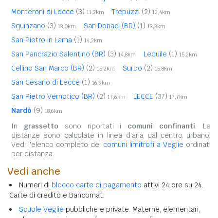
Monteroni di Lecce
(3)
Trepuzzi
(2)
11,2km
12,4km
Squinzano
(3)
San Donaci (BR)
(1)
13,0km
13,3km
San Pietro in Lama
(1)
14,2km
San Pancrazio Salentino (BR)
(3)
Lequile
(1)
14,8km
15,2km
Cellino San Marco (BR)
(2)
Surbo
(2)
15,2km
15,8km
San Cesario di Lecce
(1)
16,9km
San Pietro Vernotico (BR)
(2)
LECCE
(37)
17,6km
17,7km
Nardò
(9)
18,6km
In
grassetto
sono riportati i
comuni confinanti
. Le
distanze sono calcolate in linea d'aria dal centro urbano.
Vedi l'elenco completo dei
comuni limitrofi a Veglie
ordinati
per distanza.
Vedi anche
Numeri di
blocco carte di pagamento
attivi 24 ore su 24.
Carte di credito e Bancomat.
Scuole Veglie
pubbliche e private. Materne, elementari,