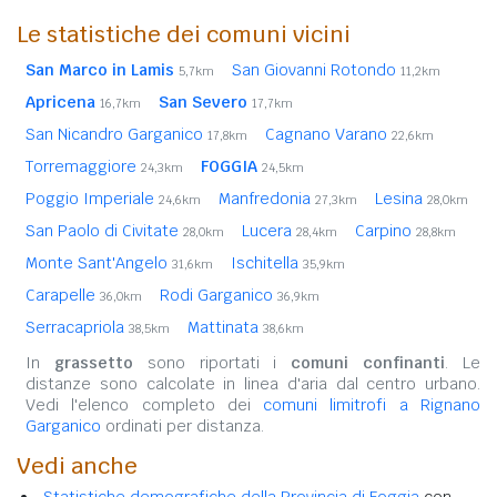
Le statistiche dei comuni vicini
San Marco in Lamis
San Giovanni Rotondo
5,7km
11,2km
Apricena
San Severo
16,7km
17,7km
San Nicandro Garganico
Cagnano Varano
17,8km
22,6km
Torremaggiore
FOGGIA
24,3km
24,5km
Poggio Imperiale
Manfredonia
Lesina
24,6km
27,3km
28,0km
San Paolo di Civitate
Lucera
Carpino
28,0km
28,4km
28,8km
Monte Sant'Angelo
Ischitella
31,6km
35,9km
Carapelle
Rodi Garganico
36,0km
36,9km
Serracapriola
Mattinata
38,5km
38,6km
In
grassetto
sono riportati i
comuni confinanti
. Le
distanze sono calcolate in linea d'aria dal centro urbano.
Vedi l'elenco completo dei
comuni limitrofi a Rignano
Garganico
ordinati per distanza.
Vedi anche
Statistiche demografiche della Provincia di Foggia
con