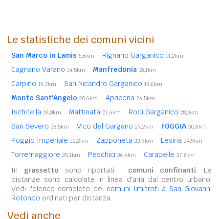
Le statistiche dei comuni vicini
San Marco in Lamis
Rignano Garganico
6,6km
11,2km
Cagnano Varano
Manfredonia
14,5km
18,1km
Carpino
San Nicandro Garganico
19,2km
19,6km
Monte Sant'Angelo
Apricena
20,6km
24,5km
Ischitella
Mattinata
Rodi Garganico
26,8km
27,6km
28,3km
San Severo
Vico del Gargano
FOGGIA
28,5km
29,2km
30,6km
Poggio Imperiale
Zapponeta
Lesina
32,2km
33,9km
34,9km
Torremaggiore
Peschici
Carapelle
35,1km
36,4km
37,8km
In
grassetto
sono riportati i
comuni confinanti
. Le
distanze sono calcolate in linea d'aria dal centro urbano.
Vedi l'elenco completo dei
comuni limitrofi a San Giovanni
Rotondo
ordinati per distanza.
Vedi anche