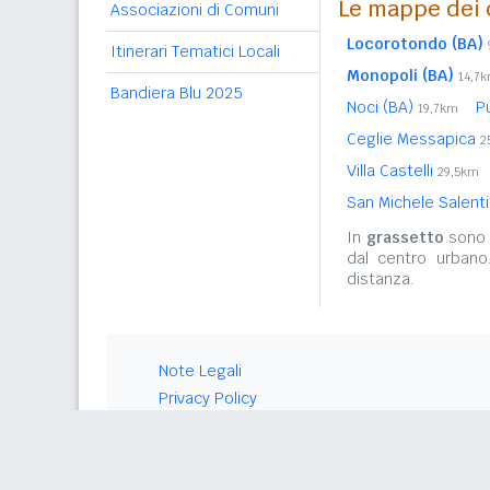
Le mappe dei 
Associazioni di Comuni
Locorotondo (BA)
Itinerari Tematici Locali
Monopoli (BA)
14,7
Bandiera Blu 2025
Noci (BA)
P
19,7km
Ceglie Messapica
2
Villa Castelli
29,5km
San Michele Salent
In
grassetto
sono r
dal centro urbano
distanza.
Note Legali
Privacy Policy
© 2026 Gwind