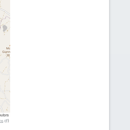
butors
ps
)