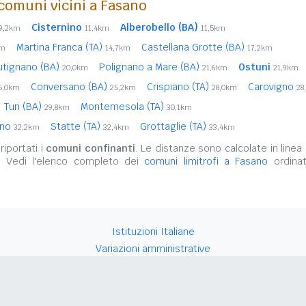
comuni vicini a Fasano
Cisternino
Alberobello (BA)
9,2km
11,4km
11,5km
Martina Franca (TA)
Castellana Grotte (BA)
km
14,7km
17,2km
utignano (BA)
Polignano a Mare (BA)
Ostuni
20,0km
21,6km
21,9km
Conversano (BA)
Crispiano (TA)
Carovigno
5,0km
25,2km
28,0km
28
Turi (BA)
Montemesola (TA)
29,8km
30,1km
ino
Statte (TA)
Grottaglie (TA)
32,2km
32,4km
33,4km
iportati i
comuni confinanti
. Le distanze sono calcolate in linea 
. Vedi l'elenco completo dei
comuni limitrofi a Fasano
ordinat
Istituzioni Italiane
Variazioni amministrative