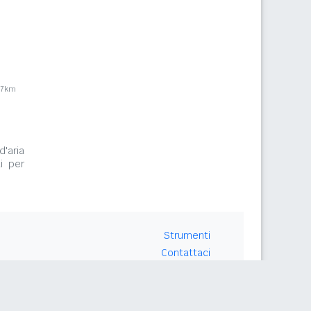
,7km
d'aria
i per
Strumenti
Contattaci
Seguici su