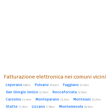
Fatturazione elettronica nei comuni vicini
Leporano
Pulsano
Faggiano
8,8km
10,6km
12,4km
San Giorgio Ionico
Roccaforzata
12,5km
12,9km
Carosino
Monteparano
Monteiasi
14,4km
15,1km
15,2km
Statte
Lizzano
Montemesola
17,0km
17,8km
18,4km