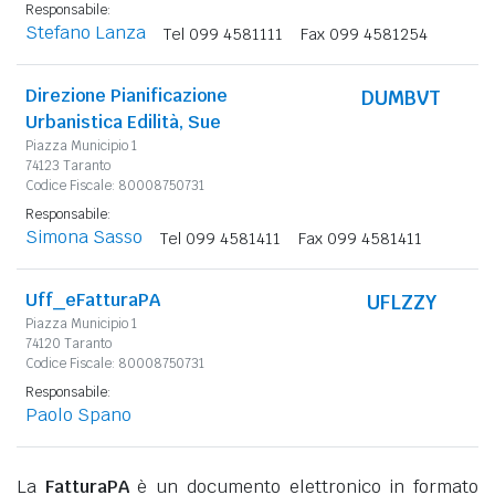
Responsabile:
Stefano Lanza
Tel 099 4581111
Fax 099 4581254
Direzione Pianificazione
DUMBVT
Urbanistica Edilità, Sue
Piazza Municipio 1
74123 Taranto
Codice Fiscale: 80008750731
Responsabile:
Simona Sasso
Tel 099 4581411
Fax 099 4581411
Uff_eFatturaPA
UFLZZY
Piazza Municipio 1
74120 Taranto
Codice Fiscale: 80008750731
Responsabile:
Paolo Spano
La
FatturaPA
è un documento elettronico in formato