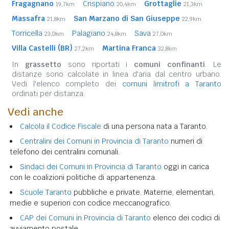
Fragagnano
Crispiano
Grottaglie
19,7km
20,4km
21,3km
Massafra
San Marzano di San Giuseppe
21,8km
22,9km
Torricella
Palagiano
Sava
23,0km
24,8km
27,0km
Villa Castelli (BR)
Martina Franca
27,2km
32,8km
In
grassetto
sono riportati i
comuni confinanti
. Le
distanze sono calcolate in linea d'aria dal centro urbano.
Vedi l'elenco completo dei
comuni limitrofi a Taranto
ordinati per distanza.
Vedi anche
Calcola il Codice Fiscale
di una persona nata a Taranto.
Centralini dei Comuni in Provincia di Taranto
numeri di
telefono dei centralini comunali.
Sindaci dei Comuni in Provincia di Taranto
oggi in carica
con le coalizioni politiche di appartenenza.
Scuole Taranto
pubbliche e private. Materne, elementari,
medie e superiori con codice meccanografico.
CAP dei Comuni in Provincia di Taranto
elenco dei codici di
avviamento postale.