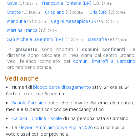
Sava
(3)
Francavilla Fontana (BR)
(10)
15,3km
17,4km
Statte
(1)
Crispiano
(4)
Oria (BR)
(2)
19,8km
20,3km
20,9km
Manduria
(9)
Ceglie Messapica (BR)
(4)
21,2km
22,2km
Martina Franca
(12)
26,9km
San Michele Salentino (BR)
(1)
Massafra
(8)
27,0km
27,4km
In
grassetto
sono riportati i
comuni confinanti
. Le
distanze sono calcolate in linea d'aria dal centro urbano.
Vedi l'elenco completo dei
comuni limitrofi a Carosino
ordinati per distanza.
Vedi anche
Numeri di
blocco carte di pagamento
attivi 24 ore su 24.
Carte di credito e Bancomat.
Scuole Carosino
pubbliche e private. Materne, elementari,
medie e superiori con codice meccanografico.
Calcola il Codice Fiscale
di una persona nata a Carosino.
Le
Elezioni Amministrative Puglia 2026
con i comuni al
voto classificati per provincia.