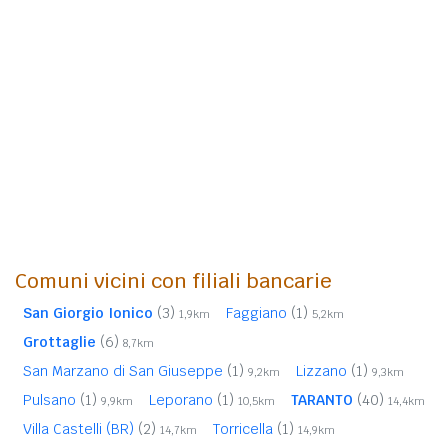
Comuni vicini con filiali bancarie
San Giorgio Ionico
(3)
Faggiano
(1)
1,9km
5,2km
Grottaglie
(6)
8,7km
San Marzano di San Giuseppe
(1)
Lizzano
(1)
9,2km
9,3km
Pulsano
(1)
Leporano
(1)
TARANTO
(40)
9,9km
10,5km
14,4km
Villa Castelli (BR)
(2)
Torricella
(1)
14,7km
14,9km