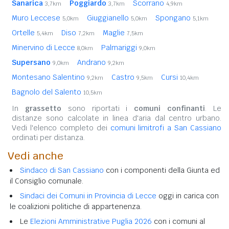
Sanarica
Poggiardo
Scorrano
3,7km
3,7km
4,9km
Muro Leccese
Giuggianello
Spongano
5,0km
5,0km
5,1km
Ortelle
Diso
Maglie
5,4km
7,2km
7,5km
Minervino di Lecce
Palmariggi
8,0km
9,0km
Supersano
Andrano
9,0km
9,2km
Montesano Salentino
Castro
Cursi
9,2km
9,5km
10,4km
Bagnolo del Salento
10,5km
In
grassetto
sono riportati i
comuni confinanti
. Le
distanze sono calcolate in linea d'aria dal centro urbano.
Vedi l'elenco completo dei
comuni limitrofi a San Cassiano
ordinati per distanza.
Vedi anche
Sindaco di San Cassiano
con i componenti della Giunta ed
il Consiglio comunale.
Sindaci dei Comuni in Provincia di Lecce
oggi in carica con
le coalizioni politiche di appartenenza.
Le
Elezioni Amministrative Puglia 2026
con i comuni al