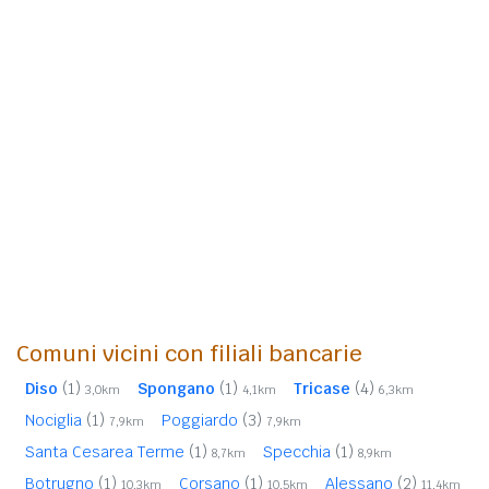
Comuni vicini con filiali bancarie
Diso
(1)
Spongano
(1)
Tricase
(4)
3,0km
4,1km
6,3km
Nociglia
(1)
Poggiardo
(3)
7,9km
7,9km
Santa Cesarea Terme
(1)
Specchia
(1)
8,7km
8,9km
Botrugno
(1)
Corsano
(1)
Alessano
(2)
10,3km
10,5km
11,4km