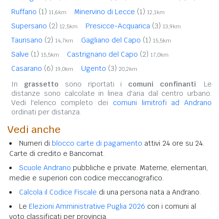
Ruffano
(1)
Minervino di Lecce
(1)
11,6km
12,1km
Supersano
(2)
Presicce-Acquarica
(3)
12,5km
13,9km
Taurisano
(2)
Gagliano del Capo
(1)
14,7km
15,5km
Salve
(1)
Castrignano del Capo
(2)
15,5km
17,0km
Casarano
(6)
Ugento
(3)
19,0km
20,2km
In
grassetto
sono riportati i
comuni confinanti
. Le
distanze sono calcolate in linea d'aria dal centro urbano.
Vedi l'elenco completo dei
comuni limitrofi ad Andrano
ordinati per distanza.
Vedi anche
Numeri di
blocco carte di pagamento
attivi 24 ore su 24.
Carte di credito e Bancomat.
Scuole Andrano
pubbliche e private. Materne, elementari,
medie e superiori con codice meccanografico.
Calcola il Codice Fiscale
di una persona nata a Andrano.
Le
Elezioni Amministrative Puglia 2026
con i comuni al
voto classificati per provincia.