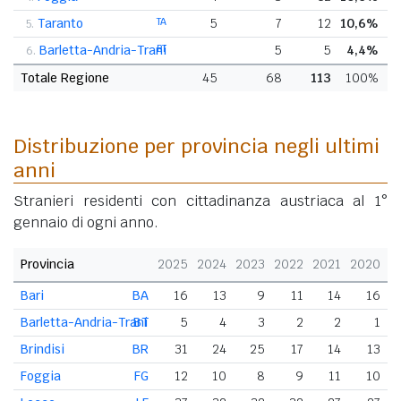
Taranto
TA
5
7
12
10,6%
5.
Barletta-Andria-Trani
BT
5
5
4,4%
6.
Totale Regione
45
68
113
100%
Distribuzione per provincia negli ultimi
anni
Stranieri residenti con cittadinanza austriaca al 1°
gennaio di ogni anno.
Provincia
2025
2024
2023
2022
2021
2020
Bari
BA
16
13
9
11
14
16
Barletta-Andria-Trani
BT
5
4
3
2
2
1
Brindisi
BR
31
24
25
17
14
13
Foggia
FG
12
10
8
9
11
10