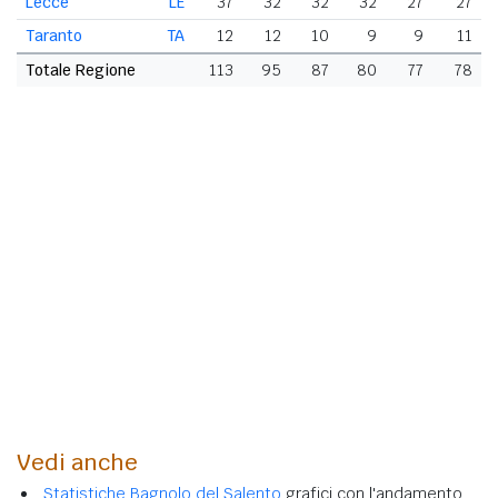
Lecce
LE
37
32
32
32
27
27
Taranto
TA
12
12
10
9
9
11
Totale Regione
113
95
87
80
77
78
Vedi anche
Statistiche Bagnolo del Salento
grafici con l'andamento