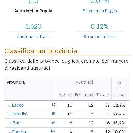
113
0,07%
Austriaci in Puglia
Stranieri in Puglia
6.620
0,12%
Austriaci in Italia
Stranieri in Italia
Classifica per provincia
Classifica delle province pugliesi ordinata per numero
di residenti austriaci
Provincia
Austriaci
%
in
Maschi
Femmine
Totale
Italia
r
Lecce
LE
15
22
37
32,7%
1.
Brindisi
BR
15
16
31
27,4%
2.
Bari
BA
6
10
16
14,2%
3.
Foggia
FG
4
8
12
10,6%
4.