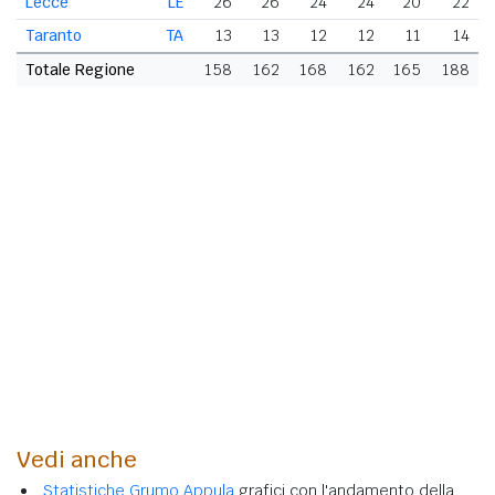
Lecce
LE
26
26
24
24
20
22
Taranto
TA
13
13
12
12
11
14
Totale Regione
158
162
168
162
165
188
Vedi anche
Statistiche Grumo Appula
grafici con l'andamento della