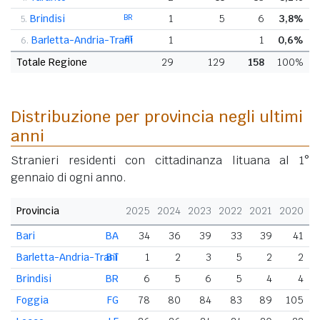
Brindisi
BR
1
5
6
3,8%
5.
Barletta-Andria-Trani
BT
1
1
0,6%
6.
Totale Regione
29
129
158
100%
Distribuzione per provincia negli ultimi
anni
Stranieri residenti con cittadinanza lituana al 1°
gennaio di ogni anno.
Provincia
2025
2024
2023
2022
2021
2020
Bari
BA
34
36
39
33
39
41
Barletta-Andria-Trani
BT
1
2
3
5
2
2
Brindisi
BR
6
5
6
5
4
4
Foggia
FG
78
80
84
83
89
105