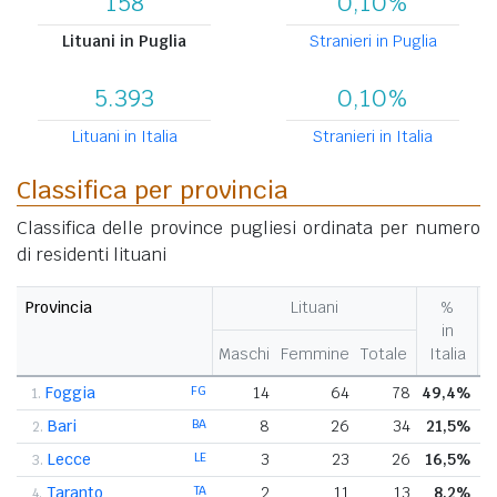
158
0,10%
Lituani in Puglia
Stranieri in Puglia
5.393
0,10%
Lituani in Italia
Stranieri in Italia
Classifica per provincia
Classifica delle province pugliesi ordinata per numero
di residenti lituani
Provincia
Lituani
%
in
Maschi
Femmine
Totale
Italia
r
Foggia
FG
14
64
78
49,4%
1.
Bari
BA
8
26
34
21,5%
2.
Lecce
LE
3
23
26
16,5%
3.
Taranto
TA
2
11
13
8,2%
4.