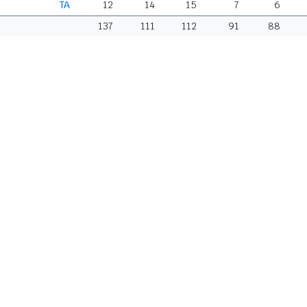
TA
12
14
15
7
6
137
111
112
91
88