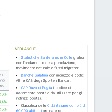
VEDI ANCHE
Statistiche Santeramo in Colle
grafici
con l'andamento della popolazione,
movimento naturale e flussi migratori.
az.
Banche Galatina
con indirizzo e codici
nno
ABI e CAB degli Sportelli Bancari.
ed.
CAP Ruvo di Puglia
il codice di
avviamento postale da utilizzare per gli
2,0%
indirizzi postali.
5,4%
Classifica delle
Città italiane con più di
2,5%
60.000 abitanti
ordinate per