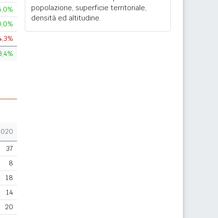
popolazione, superficie territoriale,
5,0%
densità ed altitudine.
0,0%
4,3%
3,4%
2020
37
8
18
14
20