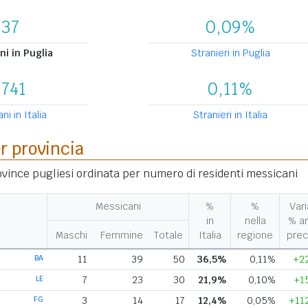
137
0,09%
i in Puglia
Stranieri in Puglia
.741
0,11%
i in Italia
Stranieri in Italia
er provincia
rovince pugliesi ordinata per numero di residenti messicani
Messicani
%
%
Vari
in
nella
% a
Maschi
Femmine
Totale
Italia
regione
prec
BA
11
39
50
36,5%
0,11%
+2
LE
7
23
30
21,9%
0,10%
+1
FG
3
14
17
12,4%
0,05%
+11