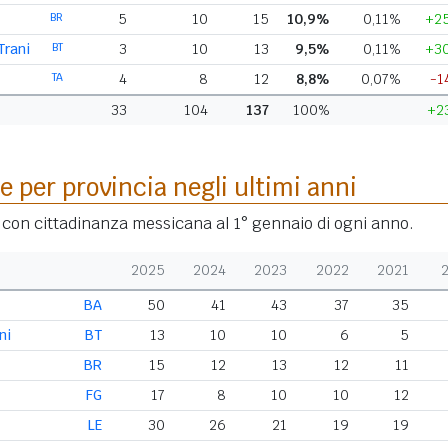
BR
5
10
15
10,9%
0,11%
+2
Trani
BT
3
10
13
9,5%
0,11%
+3
TA
4
8
12
8,8%
0,07%
-1
33
104
137
100%
+2
e per provincia negli ultimi anni
i con cittadinanza messicana al 1° gennaio di ogni anno.
2025
2024
2023
2022
2021
BA
50
41
43
37
35
ni
BT
13
10
10
6
5
BR
15
12
13
12
11
FG
17
8
10
10
12
LE
30
26
21
19
19