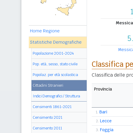
Messican
Home Regione
5
Statistiche Demografiche
Messican
Popolazione 2001-2024
Classifica p
Pop. età, sesso, stato civile
Classifica delle p
Popolaz. per età scolastica
Cittadini Stranieri
Provincia
Indici Demografici / Struttura
Censimenti 1861-2021
Bari
1.
Censimento 2021
Lecce
2.
Censimento 2011
Foggia
3.