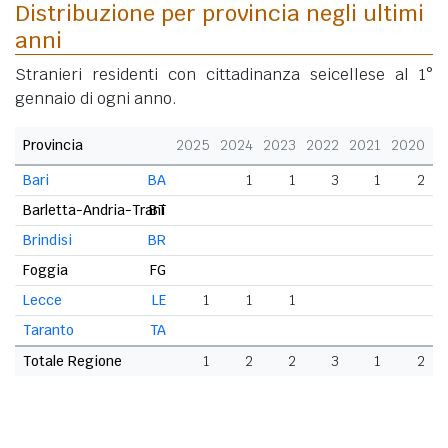
Distribuzione per provincia negli ultimi
anni
Stranieri residenti con cittadinanza seicellese al 1°
gennaio di ogni anno.
Provincia
2025
2024
2023
2022
2021
2020
Bari
BA
1
1
3
1
2
Barletta-Andria-Trani
BT
Brindisi
BR
Foggia
FG
Lecce
LE
1
1
1
Taranto
TA
Totale Regione
1
2
2
3
1
2